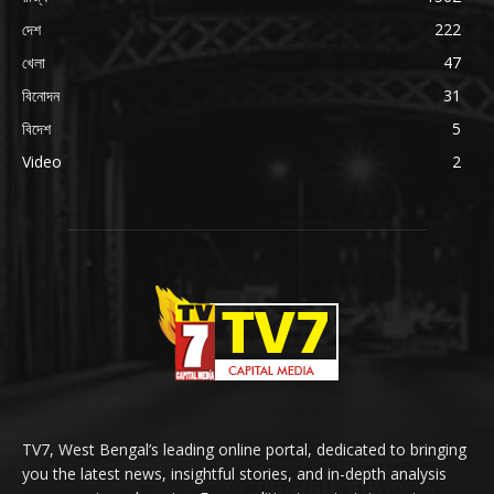
দেশ
222
খেলা
47
বিনোদন
31
বিদেশ
5
Video
2
TV7, West Bengal’s leading online portal, dedicated to bringing
you the latest news, insightful stories, and in-depth analysis