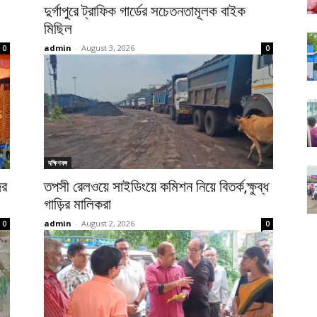
দুর্গাপুরে ট্রাফিক গার্ডের সচেতনতামূলক বাইক
মিছিল
admin
-
August 3, 2026
0
0
দক্ষিণবঙ্গ
ের
তপসী রেলওয়ে সাইডিংয়ে কমিশন নিয়ে বিতর্ক,ক্ষুব্ধ
গাড়ির মালিকরা
admin
-
August 2, 2026
0
0