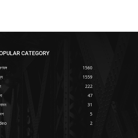
OPULAR CATEGORY
ষিণবঙ্গ
1560
্য
1559
শ
222
লা
47
নোদন
31
দেশ
5
ideo
2