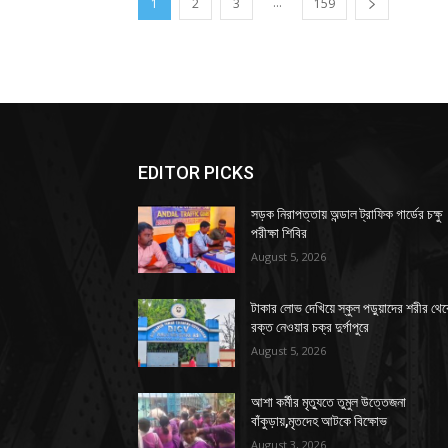
...
1
2
3
159
EDITOR PICKS
সড়ক নিরাপত্তায় অন্ডাল ট্রাফিক গার্ডের চক্ষু
পরীক্ষা শিবির
August 5, 2026
টাকার লোভ দেখিয়ে স্কুল পড়ুয়াদের শরীর থে
রক্ত নেওয়ার চক্র দুর্গাপুরে
August 5, 2026
আশা কর্মীর মৃত্যুতে তুমুল উত্তেজনা
বাঁকুড়ায়,মৃতদেহ আটকে বিক্ষোভ
August 3, 2026