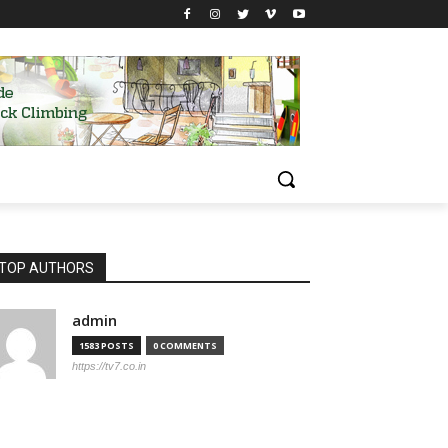
TOP AUTHORS
admin
1583 POSTS
0 COMMENTS
https://tv7.co.in