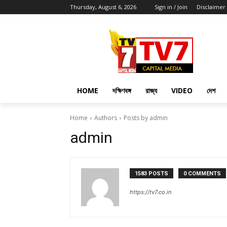
Thursday, August 6, 2026
Sign in / Join
Disclaimer
HOME
দক্ষিণবঙ্গ
রাজ্য
VIDEO
দেশ
Home
Authors
Posts by admin
admin
1583 POSTS
0 COMMENTS
https://tv7.co.in