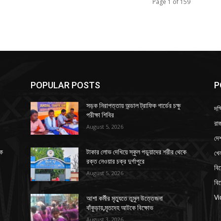
Page 1 of 159
POPULAR POSTS
P
সড়ক নিরাপত্তায় অন্ডাল ট্রাফিক গার্ডের চক্ষু
দক্
পরীক্ষা শিবির
রাজ
August 5, 2026
দে
খে
কে
টাকার লোভ দেখিয়ে স্কুল পড়ুয়াদের শরীর থেকে
রক্ত নেওয়ার চক্র দুর্গাপুরে
বি
August 5, 2026
বি
V
আশা কর্মীর মৃত্যুতে তুমুল উত্তেজনা
বাঁকুড়ায়,মৃতদেহ আটকে বিক্ষোভ
August 3, 2026