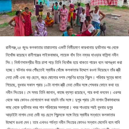
রানীগঞ্জ,২৫ জুনঃ কলকাতার তারাতলায় একটি নির্মীয়মাণ কারখানায় দুর্ঘটনার পর থেকে
নিখোঁজ রয়েছেন রানীগঞ্জের লাইকবাজার, লায়েক বাঁধ তিন নম্বর ধাওড়ার বাসিন্দা নবীন
সিং। নির্মাণসামগ্রীর নীচে চাপা পড়ে তিনি নিখোঁজ হয়ে থাকতে পারেন বলে আশঙ্কা করা
হচ্ছে। ঘটনার খবর পৌঁছতেই স্বামীর খোঁজে কলকাতার উদ্দেশে রওনা দিয়েছেন তাঁর স্ত্রী
নেহা দেবী এবং বড় ছেলে, বছর ষোলোর দশম শ্রেণির ছাত্র প্রিন্স। পরিবার সূত্রে জানা
গিয়েছে, বুধবার সকাল প্রায় ১০টা নাগাদ স্ত্রী নেহা দেবীর সঙ্গে শেষবার ফোনে কথা হয়
নবীন সিংয়ের। সে সময় তিনি জানান, কাজে ব্যস্ত রয়েছেন, পরে কথা বলবেন। এরপর
থেকে আর কোনও যোগাযোগ করা যায়নি তাঁর সঙ্গে। দুপুর প্রায় ১টা নাগাদ ঠিকাদারদের
কাছ থেকে দুর্ঘটনার খবর পান পরিবারের সদস্যরা। খবর পাওয়ার পরই বুধবার দুপুর
আড়াইটা নাগাদ নেহা দেবী বড় ছেলে প্রিন্সকে সঙ্গে নিয়ে স্বামীর সন্ধানে কলকাতার
উদ্দেশে রওনা দেন। তবে এখনও পর্যন্ত নবীন সিংয়ের কোনও সন্ধান মেলেনি বলে দাবি