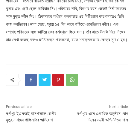
পরিবারের। বর্তমানে বাড়িতে রয়েছেন নবীনের মেজ মেয়ে, সপ্তম শ্রেণির ছাত্রী কোমল
কুমার এবং ছোট ছেলে আরিয়ান সিং।পরিবারের দাবি, কিশোর বয়স থেকেই নির্মাণকাজের
সঙ্গে যুক্ত নবীন সিং। ঠিকাদারের অধীনে কলকাতার ওই নির্মীয়মাণ কারখানাতেও তিনি
কাজ করছিলেন।জানা গেছে, প্রায় ১৫ দিন আগে বাড়িতে এসেছিলেন নবীন। এক
সপ্তাহ পরিবারের সঙ্গে কাটিয়ে ফের কর্মস্থলে ফিরে যান। তাঁর হাতে উলকি দিয়ে নিজের
নাম লেখা রয়েছে বলেও জানিয়েছেন পরিজনেরা, যাতে শনাক্তকরণের ক্ষেত্রে সুবিধা হয়।
Previous article
Next article
দুর্গাপুর ইএসআই হাসপাতালে রোগীর
দুর্গাপুরে এসে একাধিক অনুষ্ঠানে যোগ
মৃত্যু,নার্সদের গাফিলতির অভিযোগ
দিলেন মন্ত্রী অগ্নিমিত্রা পাল