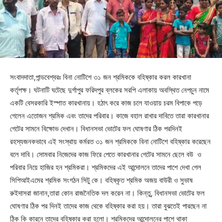
সংবাদদাতা,পান্ডবেশ্বরঃ বিনা নোটিশে ৩১ জন শ্রমিককে বহিষ্কার করল কারখানা
কর্তৃপক্ষ। ঘটনাটি ঘটেছে দুর্গাপুর ফরিদপুর ব্লকের সরপি এলাকায় অবস্থিত নেপচুন নামে
একটি বেসরকারি ইস্পাত কারখানায়। হঠাৎ করে কাজ চলে যাওয়ায় চরম বিপাকে পড়ে
গেলেন এতোজন শ্রমিক এবং তাদের পরিবার। কাজে বহাল রাখার দাবিতে তারা কারখানার
গেটের সামনে বিক্ষোভ দেখান। বিধানসভা ভোটের ফল ঘোষণার ঠিক পরদিনই
রহস্যজনকভাবে এই সংস্থায় কর্মরত ৩১ জন শ্রমিককে বিনা নোটিশে বহিষ্কার করেছেন
বলে দাবি। সোমবার নিজেদের কাজ ফিরে পেতে কারখানার গেটের সামনে ছেলে বউ ও
পরিবার নিয়ে হাজির হন শ্রমিকরা। শ্রমিকদের এই আন্দোলনে তাদের পাশে দেখা গেল
সিপিআইএমের শ্রমিক সংগঠন সিটু কে। বহিষ্কৃত শ্রমিক অজয় বাউরী ও সুভাষ
রুইদাসরা জানান,তারা কোন রাজনৈতিক দল করেন না। কিন্তু, বিধানসভা ভোটের ফল
ঘোষণার ঠিক পর দিনই তাদের কাজ থেকে বহিষ্কার করা হয়। তারা বুঝতেই পারছেন না
ঠিক কি কারনে তাদের বহিষ্কার করা হলো। শ্রমিকদের আন্দোলনের পাশে থাকা