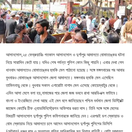
আসানসোল,২৫ ফেব্রুয়ারিঃ গতকাল আসানসোল ও দুর্গাপুর আদালতে বোমাতঙ্কের ঘটনা
নিয়ে সারাদিন কেটে যায়। যদিও শেষ পর্যন্ত পুলিশ কোন কিছু পায়নি। এবার দেখা গেল
ধানবাদ আদালতেও বোমাতঙ্কের হুমকি মেল পাঠানো হয়েছে। সঙ্গে মঙ্গলবারের পর আবার
বুধবারও বোমাতঙ্ক আসানসোল জেলা আদালতে। মঙ্গলবার হুমকি মেল এসেছিল
তামিলনাড়ু থেকে। বুধবার সকাল এগারোটা নাগাদ মেল এসেছে কোয়েম্বাটুর থেকে।
এদিন আসা মেলে বলা হয়,নামাজের পরে জেলা জজ ভবনে রাখা আরডিএক্স ফাটাবে।
বাংলা ও ইংরেজিতে লেখা আছে এই মেল বলে জানিয়েছেন পশ্চিম বর্ধমান জেলা ডিস্ট্রিক্ট
জাজেস কোর্টের চীফ এ্যাডমিনিস্ট্রেশন অফিসার ভরত দাস। তিনি সঙ্গে সঙ্গে মেলের
বিষয়টি আসানসোল দুর্গাপুর পুলিশ কমিশনারকে জানিয়ে দেন। এরপরই ডগ স্কোয়াড ও
বোম স্কোয়াড নিয়ে আদালতে চলে আসেন আসানসোল দুর্গাপুর পুলিশের ডিসিপি
(সেন্ট্রাল) ধ্রুব দাস ও অন্যান্য পুলিশ আধিকারিক সহ বিশাল বাহিনী। গোটা আদালত