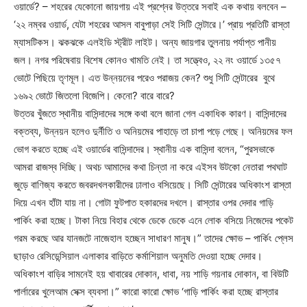
ওয়ার্ডে? – শহরের যেকোনো জায়গায় এই প্রশ্নের উত্তরে সবাই এক কথায় বলবেন –
‘২২ নম্বর ওয়ার্ড, যেটা শহরের আসল বাবুপাড়া সেই সিটি সেন্টারে।’ প্রায় প্রতিটি রাস্তা
ম্যাসটিকস। ঝকঝকে এলইডি স্ট্রীট লাইট। অন্য জায়গার তুলনায় পর্যাপ্ত পানীয়
জল। নগর পরিষেবায় বিশেষ কোনও খামতি নেই। তা সত্ত্বেও, ২২ নং ওয়ার্ডে ১৩৫৭
ভোটে পিছিয়ে তৃণমূল। এত উন্নয়নের পরেও পরাজয় কেন? শুধু সিটি সেন্টারের বুথে
১৬৯২ ভোটে জিতলো বিজেপি। কেনো? বারে বারে?
উত্তর খুঁজতে স্থানীয় বাসিন্দাদের সঙ্গে কথা বলে জানা গেল একাধিক কারণ। বাসিন্দাদের
বক্তব্য, উন্নয়ন হলেও দুর্নীতি ও অনিয়মের পাহাড়ে তা চাপা পড়ে গেছে। অনিয়মের ফল
ভোগ করতে হচ্ছে এই ওয়ার্ডের বাসিন্দাদের। স্থানীয় এক বাসিন্দা বলেন, “পুরসভাকে
আমরা রাজস্ব দিচ্ছি। অথচ আমাদের কথা চিন্তা না করে এইসব উটকো নেতারা পথঘাট
জুড়ে বাণিজ্য করতে জবরদখলকারীদের ঢালাও বসিয়েছে। সিটি সেন্টারের অধিকাংশ রাস্তা
দিয়ে এখন হাঁটা যায় না। গোটা ফুটপাত হকারদের দখলে। রাস্তার ওপর দেদার গাড়ি
পার্কিং করা হচ্ছে। টাকা নিয়ে বিহার থেকে ডেকে ডেকে এনে লোক বসিয়ে নিজেদের পকেট
গরম করছে আর যানজটে নাজেহাল হচ্ছেন সাধারণ মানুষ।” তাদের ক্ষোভ – পার্কিং প্লেস
ছাড়াও রেসিডেন্সিয়াল এলাকার বাড়িতে কর্মাশিয়াল অনুমতি দেওয়া হচ্ছে দেদার।
অধিকাংশ বাড়ির সামনেই হয় খাবারের দোকান, ধাবা, নয় শাড়ি গয়নার দোকান, বা বিউটি
পার্লারের খুলেআম সেক্স ব্যবসা।” কারো কারো ক্ষোভ ‘গাড়ি পার্কিং করা হচ্ছে রাস্তার