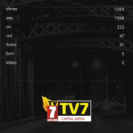
দক্ষিণবঙ্গ
1569
রাজ্য
1568
দেশ
222
খেলা
47
বিনোদন
31
বিদেশ
5
Video
2