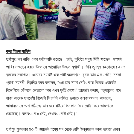
কথা নিউজ সার্ভিস
দুর্গাপুর:
দল নাকি এবার ফাটাফাটি করেছে। তাই, ফূর্তিতে সবুজ মিষ্টি খাচ্ছেন, সপার্ষদ
আবির মাখছেন হরষে উল্লাসে আমোদিত উজ্জল মুখার্জী। তিনি তৃণমূল কংগ্রেসের ২ নং
ব্লকের সভাপতি। এসবের মাঝেই এক পার্টি অন্তপ্রাণ যুবক আর এক প্রৌঢ় ‘মমতা
প্রাণ’ সহমর্মী বিড়বিড় করে বললেন, “এর তার সাথে সেটিং করে নিজের ওয়ার্ডেই
বিজেপিকে কৌশলে জেতালো আর এখন ফূর্তি দেখো!” তাদেরই কথায়, “তৃণমুলের পদে
থাকা আরেক ছদ্মবেশী বিজেপি টিএমসি ভাঙ্গিয়ে দুহাতে কলকারখানায় কামাচ্ছে,
আসানসোলে ভাগ পাঠাচ্ছে আর ঘরে বাইরে ফিসফাস ‘জয় মোদী’ করে ভাজপাকে
জেতাচ্ছে। বলারও কেও নেই, দেখারও কেউ নেই।”
দুর্গাপুর পুরসভার ৪৩ টি ওয়ার্ডের মধ্যে সব থেকে বেশি উন্নয়নের কাজ হয়েছে কোন