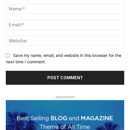
Comment:
Na
Ema
Web
Save my name, email, and website in this browser for the
next time I comment.
- Advertisment -