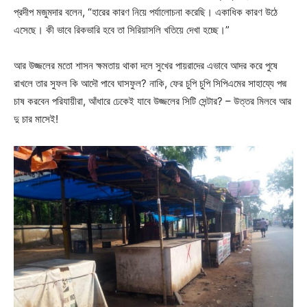
প্রদীপ মজুমদার বলেন, “হারের কারণ নিয়ে পর্যালোচনা করেছি। একাধিক কারণ উঠে
এসেছে। কী ভাবে রিকভারি হবে তা সিরিয়াসলি খতিয়ে দেখা হচ্ছে।”
আর উজ্জলের মতো শাসন ক্ষমতায় থাকা দলে সুখের পায়রাদের এভাবে আদর করে পুষে
রাখলে তার সুফল কি আদৌ পাবে ঘাসফুল? নাকি, ফের চুপি চুপি সিপিএমের সাহায্যে পদ্ম
চাষ করবেন পরিযায়ীরা, আঁধারে ঢেকেই যাবে উজ্জলের সিটি সেন্টার? – উত্তর মিলবে আর
দু চার মাসেই!