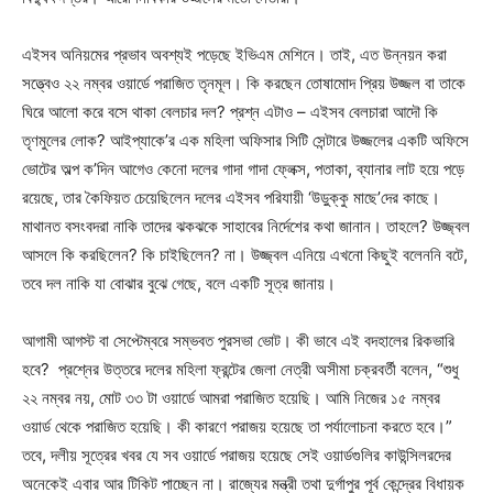
এইসব অনিয়মের প্রভাব অবশ্যই পড়েছে ইভিএম মেশিনে। তাই, এত উন্নয়ন করা
সত্ত্বেও ২২ নম্বর ওয়ার্ডে পরাজিত তৃনমূল। কি করছেন তোষামোদ প্রিয় উজ্জল বা তাকে
ঘিরে আলো করে বসে থাকা বেলচার দল? প্রশ্ন এটাও – এইসব বেলচারা আদৌ কি
তৃণমুলের লোক? আইপ্যাকে’র এক মহিলা অফিসার সিটি সেন্টারে উজ্জলের একটি অফিসে
ভোটের অল্প ক’দিন আগেও কেনো দলের গাদা গাদা ফ্লেক্স, পতাকা, ব্যানার লাট হয়ে পড়ে
রয়েছে, তার কৈফিয়ত চেয়েছিলেন দলের এইসব পরিযায়ী ‘উড়ুক্কু মাছে’দের কাছে।
মাথানত বসংবদরা নাকি তাদের ঝকঝকে সাহাবের নির্দেশের কথা জানান। তাহলে? উজ্জ্বল
আসলে কি করছিলেন? কি চাইছিলেন? না। উজ্জ্বল এনিয়ে এখনো কিছুই বলেননি বটে,
তবে দল নাকি যা বোঝার বুঝে গেছে, বলে একটি সূত্র জানায়।
আগামী আগস্ট বা সেপ্টেম্বরে সম্ভবত পুরসভা ভোট। কী ভাবে এই বদহালের রিকভারি
হবে? প্রশ্নের উত্তরে দলের মহিলা ফ্রন্টের জেলা নেত্রী অসীমা চক্রবর্তী বলেন, “শুধু
২২ নম্বর নয়, মোট ৩৩ টা ওয়ার্ডে আমরা পরাজিত হয়েছি। আমি নিজের ১৫ নম্বর
ওয়ার্ড থেকে পরাজিত হয়েছি। কী কারণে পরাজয় হয়েছে তা পর্যালোচনা করতে হবে।”
তবে, দলীয় সূত্রের খবর যে সব ওয়ার্ডে পরাজয় হয়েছে সেই ওয়ার্ডগুলির কাউন্সিলরদের
অনেকেই এবার আর টিকিট পাচ্ছেন না। রাজ্যের মন্ত্রী তথা দুর্গাপুর পূর্ব কেন্দ্রের বিধায়ক