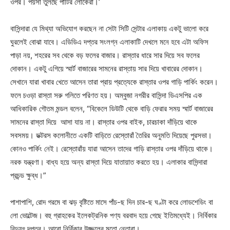
ওপর। পয়সা তুলছে পার্টির লোকেরা।’
বাসিন্দারা যে মিথ্যা অভিযোগ করছেন না সেটা সিটি সেন্টার এলাকায় একটু ভালো করে
ঘুরলেই বোঝা যাবে। এডিডিএ দপ্তর সংলগ্ন এলাকাটি দেখলে মনে হবে এটা অফিস
পাড়া নয়, শহরের সব থেকে বড় ফলের বাজার। রাস্তার ধারে সার দিয়ে সব ফলের
দোকান। একটু এগিয়ে স্মার্ট বাজারের সামনের রাস্তায় সার দিয়ে খাবারের দোকান।
সেখানে যারা খাবার খেতে আসেন তারা প্রায় প্রত্যেকে রাস্তার ওপর গাড়ি পার্কিং করেন।
ফলে চওড়া রাস্তা সরু গলিতে পরিণত হয়। অম্বুজা নগরীর বাসিন্দা ডিএসপির এক
আধিকারিক গৌতম মন্ডল বলেন, “বিকেলে ডিউটি থেকে বাড়ি ফেরার সময় স্মার্ট বাজারের
সামনের রাস্তা দিয়ে আসা যায় না। রাস্তার ওপর বাইক, চারচাকা দাঁড়িয়ে থাকে
সবসময়। ডক্টরস কলোনীতে একটি বাড়িতে রেস্তোরাঁ তৈরির অনুমতি দিয়েছে পুরসভা।
কোনও পার্কিং নেই। রেস্তোরাঁয় যারা আসেন তাদের গাড়ি রাস্তার ওপর দাঁড়িয়ে থাকে।
নরক যন্ত্রণা। বাধ্য হয়ে অন্য রাস্তা দিয়ে যাতায়াত করতে হয়। এলাকার বাসিন্দারা
প্রচন্ড ক্ষুব্ধ।”
পাশাপাশি, রোদ গরমে বা ঝড় বৃষ্টিতে মাসে পাঁচ-ছ দিন চার-ছ ঘণ্টা করে লোডশেডিং বা
লো ভোল্টেজ। বহু গ্রাহকের ইলেকট্রনিক পণ্য বরবাদ হয়ে গেছে ইতিমধ্যেই। নির্বিকার
বিদ্যুৎ দপ্তর। আরো নির্বিকার উজ্জলের মতো নেতারা।