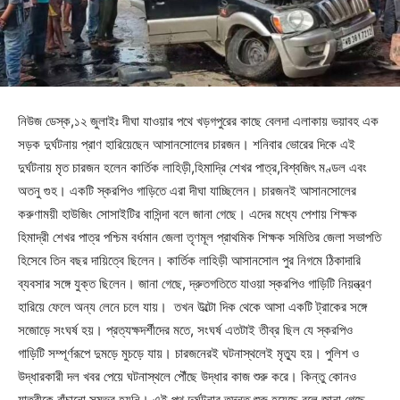
নিউজ ডেস্ক,১২ জুলাইঃ দীঘা যাওয়ার পথে খড়গপুরের কাছে বেলদা এলাকায় ভয়াবহ এক
সড়ক দুর্ঘটনায় প্রাণ হারিয়েছেন আসানসোলের চারজন। শনিবার ভোরের দিকে এই
দুর্ঘটনায় মৃত চারজন হলেন কার্তিক লাহিড়ী,হিমাদ্রি শেখর পাত্র,বিশ্বজিৎ মণ্ডল এবং
অতনু গুহ। একটি স্করপিও গাড়িতে এরা দীঘা যাচ্ছিলেন। চারজনই আসানসোলের
করুণাময়ী হাউজিং সোসাইটির বাসিন্দা বলে জানা গেছে। এদের মধ্যে পেশায় শিক্ষক
হিমাদ্রী শেখর পাত্র পশ্চিম বর্ধমান জেলা তৃণমূল প্রাথমিক শিক্ষক সমিতির জেলা সভাপতি
হিসেবে তিন বছর দায়িত্বে ছিলেন। কার্তিক লাহিড়ী আসানসোল পুর নিগমে ঠিকাদারি
ব্যবসার সঙ্গে যুক্ত ছিলেন। জানা গেছে, দ্রুতগতিতে যাওয়া স্করপিও গাড়িটি নিয়ন্ত্রণ
হারিয়ে ফেলে অন্য লেনে চলে যায়। তখন উল্টো দিক থেকে আসা একটি ট্রাকের সঙ্গে
সজোড়ে সংঘর্ষ হয়। প্রত্যক্ষদর্শীদের মতে, সংঘর্ষ এতটাই তীব্র ছিল যে স্করপিও
গাড়িটি সম্পূর্ণরূপে দুমড়ে মুচড়ে যায়। চারজনেরই ঘটনাস্থলেই মৃত্যু হয়। পুলিশ ও
উদ্ধারকারী দল খবর পেয়ে ঘটনাস্থলে পৌঁছে উদ্ধার কাজ শুরু করে। কিন্তু কোনও
যাত্রীকে বাঁচানো সম্ভব হয়নি। এই পথ দুর্ঘটনার তদন্ত শুরু হয়েছে বলে জানা গেছে