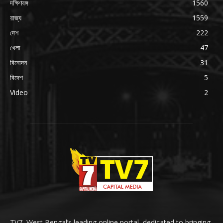
দক্ষিণবঙ্গ
1560
রাজ্য
1559
দেশ
222
খেলা
47
বিনোদন
31
বিদেশ
5
Video
2
TV7, West Bengal’s leading online portal, dedicated to bringing