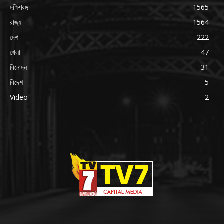
দক্ষিণবঙ্গ
1565
রাজ্য
1564
দেশ
222
খেলা
47
বিনোদন
31
বিদেশ
5
Video
2