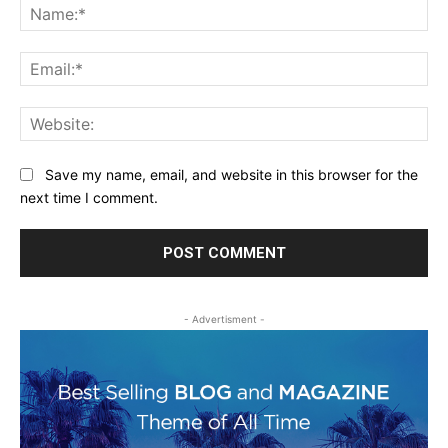
Na
Ema
Web
Save my name, email, and website in this browser for the
next time I comment.
- Advertisment -