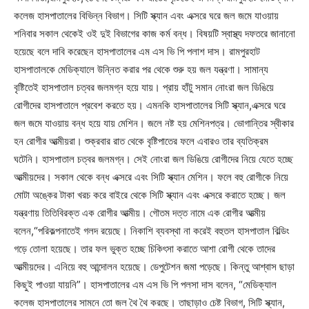
কলেজ হাসপাতালের বিভিন্ন বিভাগ। সিটি স্ক্যান এবং এক্সরে ঘরে জল জমে যাওয়ায়
শনিবার সকাল থেকেই ওই দুই বিভাগের কাজ কর্ম বন্ধ। বিষয়টি স্বাস্থ্য দফতরে জানানো
হয়েছে বলে দাবি করেছেন হাসপাতালের এম এস ভি পি পলাশ দাস। রামপুরহাট
হাসপাতালকে মেডিক্যালে উন্নিত করার পর থেকে শুরু হয় জল যন্ত্রণা। সামান্য
বৃষ্টিতেই হাসপাতাল চত্বর জলমগ্ন হয়ে যায়। প্রায় হাঁটু সমান নোংরা জল ডিঙিয়ে
রোগীদের হাসপাতালে প্রবেশ করতে হয়। এমনকি হাসপাতালের সিটি স্ক্যান,এক্সরে ঘরে
জল জমে যাওয়ায় বন্ধ হয়ে যায় মেশিন। জলে নষ্ট হয় মেশিনপত্র। ভোগান্তির স্বীকার
হন রোগীর আত্মীয়রা। শুক্রবার রাত থেকে বৃষ্টিপাতের ফলে এবারও তার ব্যতিক্রম
ঘটেনি। হাসপাতাল চত্বর জলমগ্ন। সেই নোংরা জল ডিঙিয়ে রোগীদের নিয়ে যেতে হচ্ছে
আত্মীয়দের। সকাল থেকে বন্ধ এক্সরে এবং সিটি স্ক্যান মেশিন। ফলে বহু রোগীকে নিয়ে
মোটা অঙ্কের টাকা খরচ করে বাইরে থেকে সিটি স্ক্যান এবং এক্সরে করাতে হচ্ছে। জল
যন্ত্রণায় তিতিবিরক্ত এক রোগীর আত্মীয়। গৌতম দত্ত নামে এক রোগীর আত্মীয়
বলেন,“পরিকল্পনাতেই গলদ রয়েছে। নিকাশি ব্যবস্থা না করেই বহুতল হাসপাতাল বিল্ডিং
গড়ে তোলা হয়েছে। তার ফল ভুক্ত হচ্ছে চিকিৎসা করাতে আশা রোগী থেকে তাদের
আত্মীয়দের। এনিয়ে বহু আন্দোলন হয়েছে। ডেপুটেশন জমা পড়েছে। কিন্তু আশ্বাস ছাড়া
কিছুই পাওয়া যায়নি”। হাসপাতালের এম এস ভি পি পলসা দাস বলেন, “মেডিক্যাল
কলেজ হাসপাতালের সামনে তো জল থৈ থৈ করছে। তাছাড়াও চেষ্ট বিভাগ, সিটি স্ক্যান,