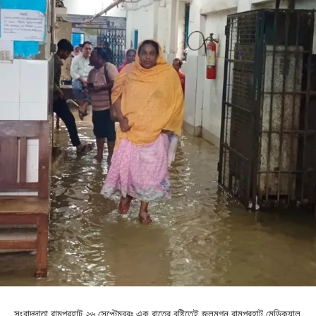
সংবাদদাতা,রামপুরহাট,২৬ সেপ্টেম্বরঃ এক রাতের বৃষ্টিতেই জলমগ্ন রামপুরহাট মেডিক্যাল