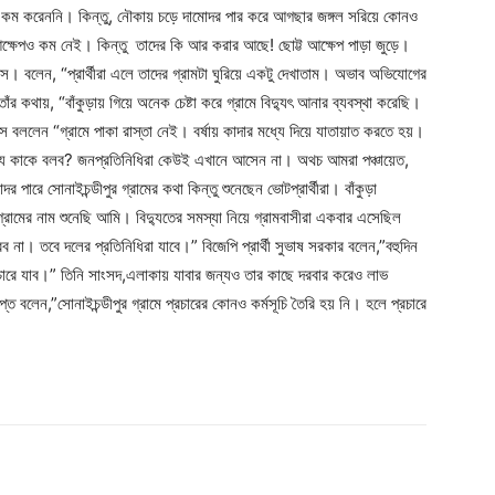
ও কম করেননি। কিন্তু, নৌকায় চড়ে দামোদর পার করে আগছার জঙ্গল সরিয়ে কোনও
র আক্ষেপও কম নেই। কিন্তু তাদের কি আর করার আছে! ছোট্ট আক্ষেপ পাড়া জুড়ে।
দাস। বলেন, “প্রার্থীরা এলে তাদের গ্রামটা ঘুরিয়ে একটু দেখাতাম। অভাব অভিযোগের
কথায়, “বাঁকুড়ায় গিয়ে অনেক চেষ্টা করে গ্রামে বিদ্যুৎ আনার ব্যবস্থা করেছি।
 বললেন “গ্রামে পাকা রাস্তা নেই। বর্ষায় কাদার মধ্যে দিয়ে যাতায়াত করতে হয়।
ন্য কাকে বলব? জনপ্রতিনিধিরা কেউই এখানে আসেন না। অথচ আমরা পঞ্চায়েত,
রে সোনাইচন্ডীপুর গ্রামের কথা কিন্তু শুনেছেন ভোটপ্রার্থীরা। বাঁকুড়া
 ‘গ্রামের নাম শুনেছি আমি। বিদ্যুতের সমস্যা নিয়ে গ্রামবাসীরা একবার এসেছিল
ব না। তবে দলের প্রতিনিধিরা যাবে।” বিজেপি প্রার্থী সুভাষ সরকার বলেন,”বহুদিন
রচারে যাব।” তিনি সাংসদ,এলাকায় যাবার জন্যও তার কাছে দরবার করেও লাভ
ুপ্ত বলেন,”সোনাইচন্ডীপুর গ্রামে প্রচারের কোনও কর্মসূচি তৈরি হয় নি। হলে প্রচারে