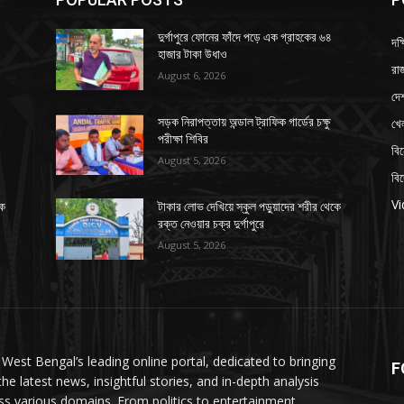
দুর্গাপুরে ফোনের ফাঁদে পড়ে এক গ্রাহকের ৬৪
দক্
হাজার টাকা উধাও
রাজ
August 6, 2026
দে
খে
সড়ক নিরাপত্তায় অন্ডাল ট্রাফিক গার্ডের চক্ষু
পরীক্ষা শিবির
বি
August 5, 2026
বি
V
কে
টাকার লোভ দেখিয়ে স্কুল পড়ুয়াদের শরীর থেকে
রক্ত নেওয়ার চক্র দুর্গাপুরে
August 5, 2026
 West Bengal’s leading online portal, dedicated to bringing
F
the latest news, insightful stories, and in-depth analysis
ss various domains. From politics to entertainment,