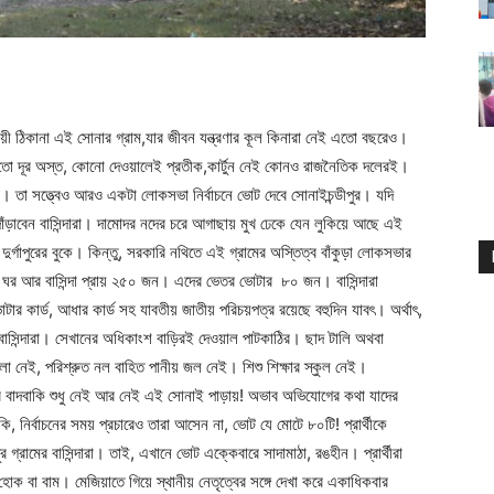
ায়ী ঠিকানা এই সোনার গ্রাম,যার জীবন যন্ত্রণার কূল কিনারা নেই এতো বছরেও।
র তো দূর অস্ত, কোনো দেওয়ালেই প্রতীক,কার্টুন নেই কোনও রাজনৈতিক দলেরই।
রে। তা সত্ত্বেও আরও একটা লোকসভা নির্বাচনে ভোট দেবে সোনাইচন্ডীপুর। যদি
ড়াবেন বাসিন্দারা। দামোদর নদের চরে আগাছায় মুখ ঢেকে যেন লুকিয়ে আছে এই
্গাপুরের বুকে। কিন্তু, সরকারি নথিতে এই গ্রামের অস্তিত্ব বাঁকুড়া লোকসভার
 টি ঘর আর বাসিন্দা প্রায় ২৫০ জন। এদের ভেতর ভোটার ৮০ জন। বাসিন্দারা
র কার্ড, আধার কার্ড সহ যাবতীয় জাতীয় পরিচয়পত্র রয়েছে বহুদিন যাবৎ। অর্থাৎ,
াসিন্দারা। সেখানের অধিকাংশ বাড়িরই দেওয়াল পাটকাঠির। ছাদ টালি অথবা
ো নেই, পরিশ্রুত নল বাহিত পানীয় জল নেই। শিশু শিক্ষার স্কুল নেই।
আর বাদবাকি শুধু নেই আর নেই এই সোনাই পাড়ায়! অভাব অভিযোগের কথা যাদের
র্বাচনের সময় প্রচারেও তারা আসেন না, ভোট যে মোটে ৮০টি! প্রার্থীকে
 গ্রামের বাসিন্দারা। তাই, এখানে ভোট এক্কেবারে সাদামাঠা, রঙহীন। প্রার্থীরা
োক বা বাম। মেজিয়াতে গিয়ে স্থানীয় নেতৃত্বের সঙ্গে দেখা করে একাধিকবার