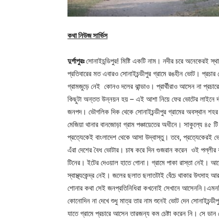
কথা নিউজ সার্ভিস
দুর্গাপুরঃ
সোনাইচন্ডিপুর! মিষ্টি একটি নাম। নদীর চরে অনেকেরই স্থ
প্রতিবারের মত এবারও সোনাইচন্ডীপুর গ্রামে রঙহীন ভোট। প্রচা
গ্রামজুড়ে নেই কোনও দলের ঝান্ডাও। প্রার্থীরাও আসেন না প্রচা
কিছুটা অন্তত উন্নয়ন হয় – এই আশা নিয়ে ফের ভোটের লাইনে দাঁ
জনপদ। ভৌগলিক দিক থেকে সোনাইচন্ডীপুর গ্রামের অবস্থান শহর দুর
মেজিয়া থানার বানজোড়া গ্রাম পঞ্চায়েতের অধীনে। সাকুল্যে ৪৫
প্রত্যেকেই বাংলাদেশ থেকে আসা উদ্বাস্তু। তবে, প্রত্যেকেরই ভোটা
এঁরা দেশের বৈধ ভোটার। চাষ করে দিন গুজরান করেন ওই পল্লীর ব
টিনের। ইটের দেওয়াল হাতে গোনা। গ্রামে পাকা রাস্তা নেই। আল
স্বাস্থ্যকেন্দ্র নেই। জলের ছলাত ছলাতটাই বেঁচে থাকার উৎসাহ 
শোনার কথা সেই জনপ্রতিনিধিরা কখনোই সেখানে আসেননি।এমনকি, নি
কোনোদিন না দেখে শুধু মাত্র তার নাম শুনেই ভোট দেন সোনাইচন্ডীপুর
যাতে গ্রামে প্রচারে আসেন তারজন্য কম চেষ্টা করেন নি। সে ডান হ