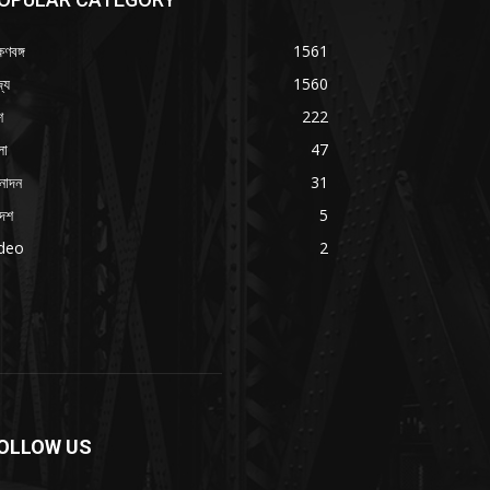
ষিণবঙ্গ
1561
্য
1560
শ
222
লা
47
নোদন
31
দেশ
5
ideo
2
OLLOW US