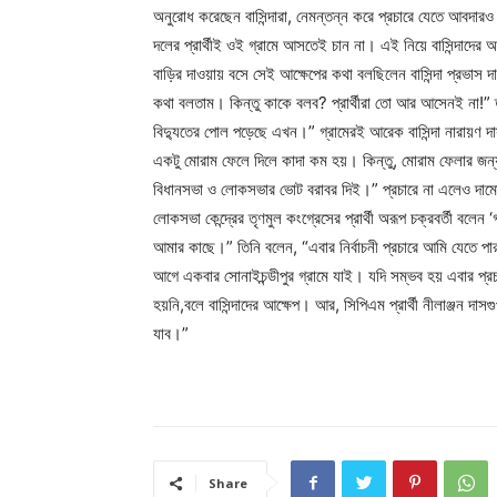
অনুরোধ করেছেন বাসিন্দারা, নেমন্তন্ন করে প্রচারে যেতে আবদার
দলের প্রার্থীই ওই গ্রামে আসতেই চান না। এই নিয়ে বাসিন্দাদে
বাড়ির দাওয়ায় বসে সেই আক্ষেপের কথা বলছিলেন বাসিন্দা প্রভাস 
কথা বলতাম। কিন্তু কাকে বলব? প্রার্থীরা তো আর আসেনই না!” তাঁর 
বিদ্যুতের পোল পড়েছে এখন।” গ্রামেরই আরেক বাসিন্দা নারায়ণ দাস
একটু মোরাম ফেলে দিলে কাদা কম হয়। কিন্তু, মোরাম ফেলার জ
বিধানসভা ও লোকসভার ভোট বরাবর দিই।” প্রচারে না এলেও দামোদর পা
লোকসভা কেন্দ্রের তৃণমুল কংগ্রেসের প্রার্থী অরূপ চক্রবর্তী বলেন
আমার কাছে।” তিনি বলেন, “এবার নির্বাচনী প্রচারে আমি যেতে পার
আগে একবার সোনাইচন্ডীপুর গ্রামে যাই। যদি সম্ভব হয় এবার প্
হয়নি,বলে বাসিন্দাদের আক্ষেপ। আর, সিপিএম প্রার্থী নীলাঞ্জন দাসগ
যাব।”
Share