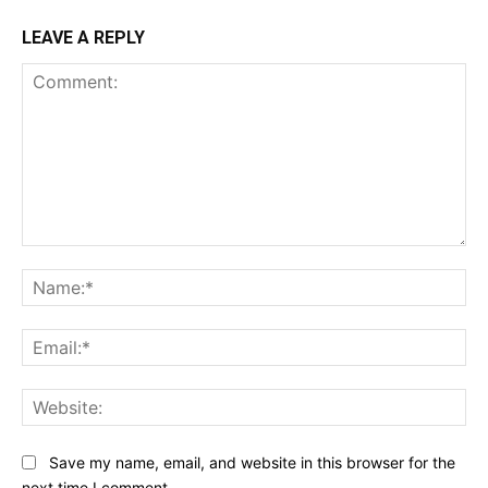
LEAVE A REPLY
Comment:
Na
Ema
Web
Save my name, email, and website in this browser for the
next time I comment.