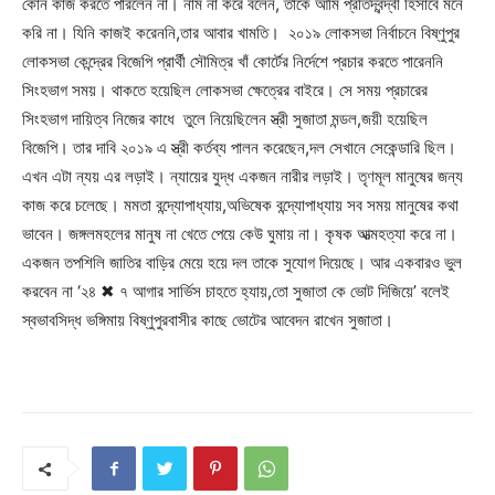
কোন কাজ করতে পারলেন না। নাম না করে বলেন, তাকে আমি প্রতিদ্বন্দ্বী হিসাবে মনে
করি না। যিনি কাজই করেননি,তার আবার খামতি। ২০১৯ লোকসভা নির্বাচনে বিষ্ণুপুর
লোকসভা কেন্দ্রের বিজেপি প্রার্থী সৌমিত্র খাঁ কোর্টের নির্দেশে প্রচার করতে পারেননি
সিংহভাগ সময়। থাকতে হয়েছিল লোকসভা ক্ষেত্রের বাইরে। সে সময় প্রচারের
সিংহভাগ দায়িত্ব নিজের কাধে তুলে নিয়েছিলেন স্ত্রী সুজাতা মন্ডল,জয়ী হয়েছিল
বিজেপি। তার দাবি ২০১৯ এ স্ত্রী কর্তব্য পালন করেছেন,দল সেখানে সেকেন্ডারি ছিল।
এখন এটা ন্যয় এর লড়াই। ন্যায়ের যুদ্ধ একজন নারীর লড়াই। তৃণমূল মানুষের জন্য
কাজ করে চলেছে। মমতা বন্দ্যোপাধ্যায়,অভিষেক বন্দ্যোপাধ্যায় সব সময় মানুষের কথা
ভাবেন। জঙ্গলমহলের মানুষ না খেতে পেয়ে কেউ ঘুমায় না। কৃষক আত্মহত্যা করে না।
একজন তপশিলি জাতির বাড়ির মেয়ে হয়ে দল তাকে সুযোগ দিয়েছে। আর একবারও ভুল
করবেন না ‘২৪ ✖ ৭ আগার সার্ভিস চাহতে হ্যায়,তো সুজাতা কে ভোট দিজিয়ে’ বলেই
স্বভাবসিদ্ধ ভঙ্গিমায় বিষ্ণুপুরবাসীর কাছে ভোটের আবেদন রাখেন সুজাতা।