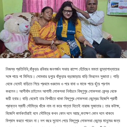
নিজস্ব প্রতিনিধি,বাঁকুড়াঃ রবিবার জনগর্জন সভায় রাম্পে হেঁটেছেন মমতা বন্দ্যোপাধ্যায়ের
সঙ্গে পায়ে পা মিলিয়ে। সোমবার দুপুরে বাঁকুড়ার বড়জোড়ায় বাড়ি ফিরলেন সুজাতা। গাড়ি
থেকে নেমেই বাড়িতে গিয়ে প্রথমে গুরুদেব ও পরে বাবা ও মাকে পায়ে ছুঁয়ে প্রণাম
করলেন। আশীর্বাদ চাইলেন আগামী লোকসভা নির্বাচনে বিষ্ণুপুর লোকসভা কেন্দ্র থেকে
জয়ী হবার। বাড়ি থেকেই তার বিপরীতে থাকা বিষ্ণুপুর লোকসভা কেন্দ্রের বিজেপি প্রার্থী
প্রাক্তন স্বামী সৌমিত্র খাঁকে নাম না করে পাত্তা দিতেই নারাজ সুজাতার। তার কটাক্ষ,
বিজেপি কার্যকর্তারাই বলে সৌমিত্র কখন কোন দলে আছে,কতক্ষণ কোন দলে থাকবে
বিশ্বাস করতে পারেন না। দশ বছর সুযোগ পেয়ে বিষ্ণুপুর লোকসভা কেন্দ্রে মানুষের জন্য