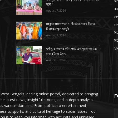
দক্
সুযোগ
রাজ
August 7, 2026
দে
খে
মহকুমা হাসপাতালে ১০টি হুইল চেয়ার দিলেন
বিধায়ক লক্ষ্ণণ ঘোড়ুই
বি
August 7, 2026
বি
V
দুর্গাপুরে ফোনের ফাঁদে পড়ে এক গ্রাহকের ৬৪
হাজার টাকা উধাও
August 6, 2026
 West Bengal’s leading online portal, dedicated to bringing
F
the latest news, insightful stories, and in-depth analysis
ss various domains. From politics to entertainment,
ness to sports, and cultural heritage to social issues—our
ion is to keep you informed with accurate and unbiased