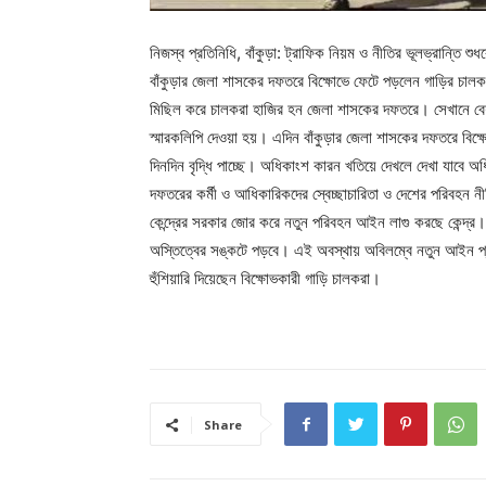
নিজস্ব প্রতিনিধি, বাঁকুড়া: ট্রাফিক নিয়ম ও নীতির ভূলভ্রান্তি শু
বাঁকুড়ার জেলা শাসকের দফতরে বিক্ষোভে ফেটে পড়লেন গাড়ির চালক
মিছিল করে চালকরা হাজির হন জেলা শাসকের দফতরে। সেখানে বেশ ক
স্মারকলিপি দেওয়া হয়। এদিন বাঁকুড়ার জেলা শাসকের দফতরে বিক্ষো
দিনদিন বৃদ্ধি পাচ্ছে। অধিকাংশ কারন খতিয়ে দেখলে দেখা যাবে অ
দফতরের কর্মী ও আধিকারিকদের স্বেচ্ছাচারিতা ও দেশের পরিবহন নীত
কেন্দ্রের সরকার জোর করে নতুন পরিবহন আইন লাগু করছে কেন্দ্
অস্তিত্বের সঙ্কটে পড়বে। এই অবস্থায় অবিলম্বে নতুন আইন প্
হুঁশিয়ারি দিয়েছেন বিক্ষোভকারী গাড়ি চালকরা।
Share