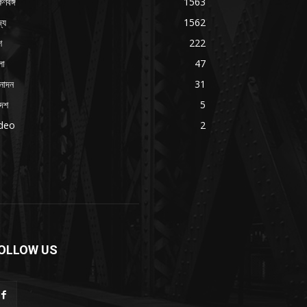
ষিণবঙ্গ
1563
্য
1562
শ
222
লা
47
নোদন
31
দেশ
5
ideo
2
OLLOW US