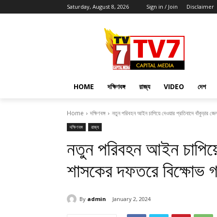
Saturday, August 8, 2026
Sign in / Join
Disclaimer
HOME
দক্ষিণবঙ্গ
রাজ্য
VIDEO
দেশ
Home
দক্ষিণবঙ্গ
নতুন পরিবহন আইন চাপিয়ে দেওয়ার প্রতিবাদে বাঁকুড়ার জে
দক্ষিণবঙ্গ
রাজ্য
নতুন পরিবহন আইন চাপিয়ে 
শাসকের দফতরে বিক্ষোভ গ
By
admin
January 2, 2024