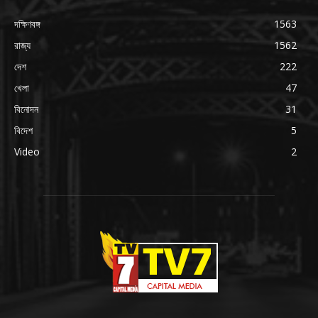
দক্ষিণবঙ্গ
1563
রাজ্য
1562
দেশ
222
খেলা
47
বিনোদন
31
বিদেশ
5
Video
2