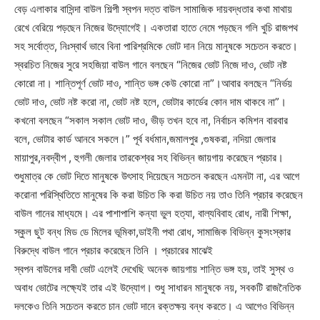
বেড় এলাকার বাসিন্দা বাউল শিল্পী স্বপন দত্ত বাউল সামাজিক দায়বদ্ধতার কথা মাথায়
রেখে বেরিয়ে পড়ছেন নিজের উদ্যোগেই। একতারা হাতে নেমে পড়ছেন গলি খুচি রাজপথ
সহ সর্বোত্ত, নিঃস্বার্থ ভাবে বিনা পারিশ্রমিকে ভোট দান নিয়ে মানুষকে সচেতন করতে।
স্বরচিত নিজের সুরে সহজিয়া বাউল গানে বলছেন “নিজের ভোট নিজে দাও, ভোট নষ্ট
কোরো না। শান্তিপূর্ণ ভোট দাও, শান্তি ভঙ্গ কেউ কোরো না”।আবার বলছেন “নির্ভয়
ভোট দাও, ভোট নষ্ট করো না, ভোট নষ্ট হলে, ভোটার কার্ডের কোন দাম থাকবে না”।
কখনো বলছেন “সকাল সকাল ভোট দাও, ভীড় তখন হবে না, নির্বাচন কমিশন বারবার
বলে, ভোটার কার্ড আনবে সকলে।” পূর্ব বর্ধমান,জমালপুর ,গুষকরা, নদিয়া জেলার
মায়াপুর,নবদ্বীপ , হুগলী জেলার তারকেশ্বর সহ বিভিন্ন জায়গায় করেছেন প্রচার।
শুধুমাত্র কে ভোট দিতে মানুষকে উৎসাহ দিয়েছেন সচেতন করছেন এমনটা না, এর আগে
করোনা পরিস্থিতিতে মানুষের কি করা উচিত কি করা উচিত নয় তাও তিনি প্রচার করেছেন
বাউল গানের মাধ্যমে। এর পাশাপাশি কন্যা ভুল হত্যা, বাল্যবিবাহ রোধ, নারী শিক্ষা,
স্কুল ছুট বন্ধ মিড ডে মিলের ভূমিকা,ডাইনী পথা রোধ, সামাজিক বিভিন্ন কুসংস্কার
বিরুদ্ধে বাউল গানে প্রচার করেছেন তিনি । প্রচারের মাঝেই
স্বপন বাউলের দাবী ভোট এলেই দেখেছি অনেক জায়গায় শান্তি ভঙ্গ হয়, তাই সুস্থ ও
অবাধ ভোটের লক্ষ্যেই তার এই উদ্যোগ। শুধু সাধারন মানুষকে নয়, সবকটি রাজনৈতিক
দলকেও তিনি সচেতন করতে চান ভোট দানে রক্তক্ষয় বন্ধ করতে। এ আগেও বিভিন্ন