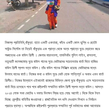
নিজস্ব প্রতিনিধি,বাঁকুড়া: হাতে একটি একতারা, কাঁধে একটি কোল ডুগ্বি ও ছোটো
সাউন্ড সিস্টেম তা নিয়েই বাঁকুড়ার এক প্রান্ত থেকে অন্য প্রান্তে ঘুরে বেড়াবেন বছর
পঞ্চান্নের এক বাউল শিল্পী । জেলার মাচানতলা, তামলিবাঁধ পুলিশ লাইন, রাসতলা,
নতুনচটি কলেজমোড় ঘুরে বাউল গানের সুরে ভোটারদের সচেতনতার বার্তা দিতে হাজির
বাউল শিল্পী স্বপন দত্ত বাউল। তাঁর বাউল গানের লিরিক্সে রয়েছে ভোটারদের মধ্যে
উৎসাহ দানের বার্তা। নিজের কথা ও বাউল সুরে ভোট হোক শান্তিপূর্ন ও অবাধ এমন বার্তা
শিল্পীর। নিজের উদ্যোগে এইভাবেই রাজ্যের বিভিন্ন জেলা ঘুরে বাঁকুড়ায় এসে সচেতনতার
বার্তা দিয়ে চলেছেন পথে পথে রাষ্ট্রপতি সম্মানিত বাউল শিল্পী স্বপন দত্ত বাউল। আসন্ন
২০২৪ লোক সভা ভোটের ৭ দফায় দিনক্ষন স্থির হয়ে গেছে আগেই। দিকে দিকে টহল
দিচ্ছে কেন্দ্রীয় বাহিনীর জওয়ানরা। রাজনৈতিক দল গুলি দেওয়াল লিখনে ও নির্বাচন
প্রচারে ব্যাস্ত। অপরদিকে রাষ্ট্রপতি পুরস্কারে সম্মানিত পূর্ব বর্ধমানের খাজা আনোয়ার