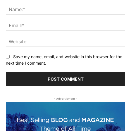
Comment:
Na
Ema
Web
Save my name, email, and website in this browser for the
next time I comment.
- Advertisment -