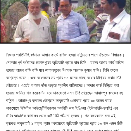
নিজস্ব প্রতিনিধি,বর্ধমানঃ আধার কার্ডে বাতিল হওয়া বাসিন্দাদের পাশে দাঁড়ালেন বিধায়ক।
সোমবার পূর্ব বর্ধমানের জামালপুরের জুতিহাটি গ্রামে যান তিনি। যাদের আধার কার্ড বাতিল
হয়েছে তাদের বাড়ি বাড়ি যান জামালপুরের বিধায়ক অলোক কুমার মাঝি। তিনি তাদের
আশ্বস্ত করেন। এক আধজনের নয় প্রায় ৬০ জনের কাছে আধার নিক্রিয় করার চিঠি
পৌঁছেছে। এতেই কপালে ভাঁজ পড়েছে স্থানীয় বাসিন্দাদের। আধার কার্ড নিষ্ক্রিয় করা
হয়েছে জানিয়ে গত কয়েকদিন ধরে ডাকযোগে এমন চিঠি পেয়েছেন জামালপুর ব্লকের বহু
বাসিন্দা। জামালপুর ব্লকের জৌগ্রাম,আবুজহাটি এলাকায় প্রায় ৬০ জনের কাছে
ডাকযোগে ‘ইউনিক আইডেন্টিফিকেশন অথরিটি অফ ইণ্ডিয়া (ইউআইডিএআই) এর
রাঁচির আঞ্চলিক কার্যালয় থেকে এই চিঠি পাঠানো হয়েছে। গত কয়েকদিন ধরে এই
ব্লকের আবুজহাটি ১ নম্বর গ্রাম পঞ্চায়েতের জুতিহাটি গ্রামের প্রায় ৫০ জন এমন চিঠি
পেয়েছেন। জৌগ্রামের অনেকের কাছেও এই চিঠি এসেছে। কেন এভাবে আধার কার্ড