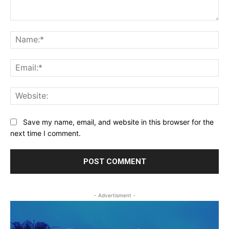
Comment:
Na
Ema
Web
Save my name, email, and website in this browser for the
next time I comment.
- Advertisment -