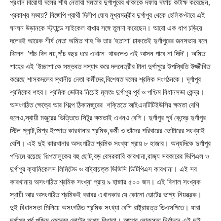
প্রধান বিরোধী দলের শীর্ষ নেতারা মমতার দুর্গাপুরের থাকাকে দফায় দফায় কটাক্ষ করেছেন,
প্রকাশ্য সভায়? বিজেপি প্রার্থী দিলীপ ঘোষ মুখ্যমন্ত্রীর দুর্গাপুর থেকে হেলিকপ্টারে এই
ঘনঘন উড়ানকে স্ট্যান্ডে সাইকেল রাখার সঙ্গে তুলনা করেছেন। আরো এক ধাপ চড়িয়ে
দলেরই আরেক শীর্ষ নেতা অমিত শাহ কি তার ‘হতাশা’ ঢাকতেই দুর্গাপুরের জনসভায় বলে
দিলেন ‘পাঁচ দিন নয়,পাঁচ বছর ধরে এখানে থাকলেও এই আসন পাবে না দিদি’। অমিত
শাহের এই ‘উচ্চাশা’কে সম্ভবত নস্যাৎ করে দলনেত্রীর টানা দুর্গাপুরে উপস্থিতি উজ্জীবিত
করেছে শাসকদলের স্থানীয় নেতা কর্মীদের,বিশেষত দলের শ্রমিক সংগঠনকে। দূর্গাপুর
শ্রমিকের শহর। শ্রমিক ভোটার নিয়েই মূলতঃ দুর্গাপুর পূর্ব ও পশ্চিম বিধানসভা কেন্দ্র।
অসংগঠিত ক্ষেত্রে আর শিল্পে ঠিকামজুরের শক্তিতে আইএনটিটিইউসির ক্ষমতা বেশি
হলেও,স্থায়ী মজুরের ভিত্তিতে সিটুর ক্ষমতাই এখনও বেশি। দুর্গাপুর পূর্ব কেন্দ্রে দুর্গাপুর
স্টিল প্লান্ট,মিশ্র ইস্পাত কারখানার শ্রমিক,কর্মী ও তাঁদের পরিবারের ভোটারের সংখ্যাই
বেশি। এই দুই কারখানার অসংগঠিত শ্রমিক সংখ্যা প্রায় ৮ হাজার। অন্যদিকে দুর্গাপুর
পশ্চিমে রয়েছে শিল্পতালুকের বহু ছোট,বড় বেসরকারি কারখানা,রাজ্য সরকারের ডিপিএল ও
দুর্গাপুর ক্যামিকেলস লিমিটেড ও রাষ্ট্রায়ত্ত ডিভিসি ডিটিপিএস কারখানা। এই সব
কারখানায় অসংগঠিত শ্রমিক সংখ্যা প্রায় ৯ হাজার ৫০০ জন। এই বিশাল সংখ্যক
স্থায়ী আর অসংগঠিত শ্রমিকই বরাবর এখানকার যে কোনো ভোটের ভাগ্য নিয়ন্ত্রক।
দুই বিধানসভা মিলিয়ে অসংগঠিত শ্রমিক সংখ্যা বেশি রাষ্ট্রায়ত্ত ডিএসপিতে। যারা
দুর্গাপুর পূর্ব,পশ্চিম কেন্দ্রের ভোটের ভাগ্য বিধাতা। আগের লোকসভা নির্বাচনে এই দুই