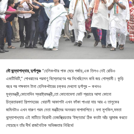
মৌ বন্দ্যোপাধ্যায়,দুর্গাপুরঃ
“হেলিকপ্টার পাক মেরে গর্জায়,এক তিলও নেই রেডিও
একটিভিটি,” পোখরানের পরমাণু বিস্ফোরণের পর লিখেছিলেন কবি জয় গোস্বামী। কুড়ি
বছর পর পক্ষকাল টানা হেলিকপ্টারের চক্কর দেখলো দুর্গাপুর – কখনও
মুখ্যমন্ত্রী,কোনোদিন স্বরাষ্ট্রমন্ত্রী,তো কোনোবেলা ভোট প্রচারে আসা কোনো
চিত্রতারকা! শিল্পশহরের খেয়ালী আকাশটা এখন ফাঁকা পাওয়া দায় আর এ তালুকের
জমিনটাও এখন দারুণ গরম নেতা মন্ত্রীদের অনবরত দাপাদাপিতে। বলা মুশকিল,মমতা
বন্দ্যোপাধ্যায় এই মাটিতে বিরোধী তেজস্ক্রিয়তার ‘উষ্ণতার’ ঠিক কতটা আঁচ আন্দাজ করতে
পেয়েছেন তাঁর দীর্ঘ রাজনৈতিক অভিজ্ঞতার নিরিখে!