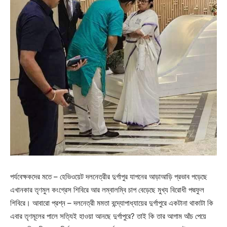
পর্যবেক্ষকদের মতে – হেভিওয়েট দলনেত্রীর দুর্গাপুর যাপনের আড়াআড়ি প্রভাব পড়েছে
এখানকার তৃণমুল কংগ্রেস শিবিরে আর লম্বালম্বি চাপ বেড়েছে মুখ্য বিরোধী পদ্মফুল
শিবিরে। আবারো প্রশ্ন – দলনেত্রী মমতা বন্দ্যোপাধ্যায়ের দুর্গাপুরে একটানা থাকাটা কি
এবার তৃণমূলের পালে সত্যিই হাওয়া আনছে দুর্গাপুরে? তাই কি তার আগাম আঁচ পেয়ে