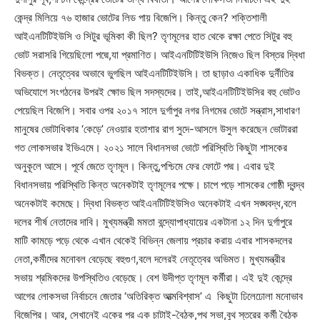
কেন্দ্র মিলিয়ে ৭৬ হাজার ভোটের লিড পায় বিজেপি। কিন্তু কেন? শক্তিশালী
আইএনটিটিইউসি ও সিটুর ভূমিকা কী ছিল? তৃণমূলের হাত থেকে রক্ষা পেতে সিটুর বহু
ভোট সরাসরি গিয়েছিলো পদ্মে,যা প্রমাণিত। আইএনটিটিইউসি নিজেও ছিল বিস্তর দ্বিধা
বিভক্ত। নেতৃত্বের অভাবে ভুগছিল আইএনটিটিইউসি। তা ছাড়াও একাধিক দুর্নীতির
অভিযোগে সংগঠনের উপরই ক্ষোভ ছিল সদস্যদের। তাই,আইএনটিটিইউসির বহু ভোটও
পেয়েছিল বিজেপি। সবার ওপর ২০১৭ সালে দুর্গাপুর নগর নিগমের ভোটে সন্ত্রাস,সাধারণ
মানুষের ভোটাধিকার ‘কেড়ে’ নেওয়ার হতাশার রাগ সুদে-আসলে উসুল করেছেন ভোটাররা
গত লোকসভার ইভিএমে। ২০২১ সালে বিধানসভা ভোটে পরিস্থিতি কিছুটা শাসকের
অনুকূলে আসে। পূর্বে জেতে তৃণমূল। কিন্তু,পশ্চিমে ফের ফোটে পদ্ম। এবার দুই
বিধানসভায় পরিস্থিতি কিন্ত অনেকটাই তৃণমূলের পক্ষে। চাপে পড়ে শাসকের গোষ্ঠী দ্বন্দ্ব
অনেকটাই কমেছে। দ্বিধা বিভক্ত আইএনটিটিইউসিও অনেকটাই এখন সঙ্ঘবদ্ধ,বলে
দলের শীর্ষ নেতাদের দাবি। মুখ্যমন্ত্রী মমতা বন্দ্যোপাধ্যায়ের একটানা ১২ দিন দুর্গাপুরে
মাটি কামড়ে পড়ে থেকে এখান থেকেই বিভিন্ন জেলায় প্রচার করায় এবার শাসকদলের
নেতা,কর্মীদের মনোবল বেড়েছে বহুগুণ,বলে দলেরই নেতৃত্বের অভিমত। মুখ্যমন্ত্রীর
সভায় শ্রমিকদের উপস্থিতিও বেড়েছে। বেশ উদীপ্ত তৃণমূল কর্মীরা। এই দুই কেন্দ্রে
আগের লোকসভা নির্বাচনে জেতার ‘অতিরিক্ত আত্মবিশ্বাস’ এ কিছুটা ঢিলেঢোলা মনোভাব
বিজেপির। আর, সেখানেই একের পর এক চাটাই-বৈঠক,পথ সভা,বুথ স্তরের কর্মী বৈঠক