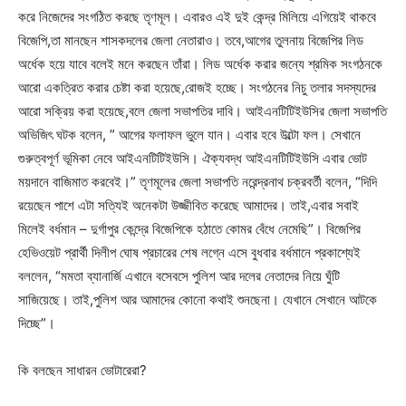
করে নিজেদের সংগঠিত করছে তৃণমূল। এবারও এই দুই কেন্দ্র মিলিয়ে এগিয়েই থাকবে
বিজেপি,তা মানছেন শাসকদলের জেলা নেতারাও। তবে,আগের তুলনায় বিজেপির লিড
অর্ধেক হয়ে যাবে বলেই মনে করছেন তাঁরা। লিড অর্ধেক করার জন্যে শ্রমিক সংগঠনকে
আরো একত্রিত করার চেষ্টা করা হয়েছে,রোজই হচ্ছে। সংগঠনের নিচু তলার সদস্যদের
আরো সক্রিয় করা হয়েছে,বলে জেলা সভাপতির দাবি। আইএনটিটিইউসির জেলা সভাপতি
অভিজিৎ ঘটক বলেন, ” আগের ফলাফল ভুলে যান। এবার হবে উল্টো ফল। সেখানে
গুরুত্বপূর্ণ ভূমিকা নেবে আইএনটিটিইউসি। ঐক্যবদ্ধ আইএনটিটিইউসি এবার ভোট
ময়দানে বাজিমাত করবেই।” তৃণমূলের জেলা সভাপতি নরেন্দ্রনাথ চক্রবর্তী বলেন, “দিদি
রয়েছেন পাশে এটা সত্যিই অনেকটা উজ্জীবিত করেছে আমাদের। তাই,এবার সবাই
মিলেই বর্ধমান – দুর্গাপুর কেন্দ্রে বিজেপিকে হঠাতে কোমর বেঁধে নেমেছি”। বিজেপির
হেভিওয়েট প্রার্থী দিলীপ ঘোষ প্রচারের শেষ লগ্নে এসে বুধবার বর্ধমানে প্রকাশ্যেই
বললেন, “মমতা ব্যানার্জি এখানে বসেবসে পুলিশ আর দলের নেতাদের নিয়ে ঘুঁটি
সাজিয়েছে। তাই,পুলিশ আর আমাদের কোনো কথাই শুনছেনা। যেখানে সেখানে আটকে
দিচ্ছে”।
কি বলছেন সাধারন ভোটারেরা?