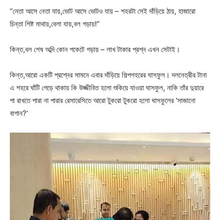
“নেতা আসে নেতা যায়,ভোট আসে ভোটও যায় – শহরটা সেই দাঁড়িয়ে ঠায়, হাজারো
চিন্তা শিষ্ট মাথায়,বেলা যায়,বল গড়ায়!”
কিন্ত,বল শেষ অব্দি কোন পকেটে গড়ায় – লাখ টাকার প্রশ্ন এখন সেটাই।
কিন্ত,আরো একটি প্রশ্নের সামনে এবার দাঁড়িয়ে শিল্পশহরের ঘাসফুল। দলনেত্রীর টানা
এ শহরে ঘাঁটি গেড়ে থাকায় কি উজ্জীবিত হলো শুকিয়ে যাওয়া ঘাসফুল, নাকি তাঁর দুয়ারে
পা রাখতে পারা না পারার রেসারেসিতে আরো টুকরো টুকরো হলো ঘাসফুলের ‘সাজানো
বাগান?’