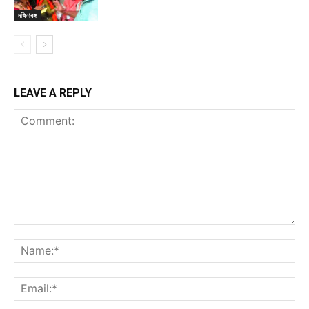
দক্ষিণবঙ্গ
LEAVE A REPLY
Comment:
Na
Ema