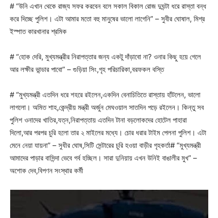
# “উনি এখান থেকে রাজ্য সফর করবেন বলে সকাল বিকাল রোজ দুঘন্টা ধরে রাস্তা বন্ধ
করে দিচ্ছে পুলিশ। এটা আমার মতো বহু মানুষের ভালো লাগেনি” – সুবীর ঘোষাল, মিশ্র
ইস্পাত কারখানার শ্রমিক
# “হোক দেরি, মুখ্যমন্ত্রীর নিরাপত্তার জন্য একটু দাঁড়াবো না? ওনার কিছু হয়ে গেলে
আর লক্ষীর ভান্ডার পাবো” – গুড়িয়া সিং,গৃহ পরিচারিকা,বরফকল বস্তি
# “মুখ্যমন্ত্রী এতদিন ধরে শহরে রইলেন,একদিন বেনাচিতিতে রাস্তায় হাঁটলেন, ভালো
লাগলো। অমিত শাহ,কেন্দ্রীয় মন্ত্রী অর্জুন মেঘওয়াল সাতদিন পড়ে রইলেন। কিন্তু সব
পুলিশ ওনাদের খাতির,যত্ন,নিরাপত্তায় এতদিন টানা বড়লোকদের হোটেল পাহারা
দিলো,আর পরপর চুরি হলো তার ২ মাইলের মধ্যে। চোর ধরার টাইম পেলনা পুলিশ। এটা
মেনে নেয়া যায়না” – সুধীর ঘোষ,সিটি সেন্টারের চুরি হওয়া বাড়ীর গৃহকর্তা# “মুখ্যমন্ত্রী
আমাদের পাড়ার বাসিন্দা ভেবে গর্ব হচ্ছিল। সারা দুনিয়ায় এখন উনিই বাঙালীর মুখ” –
অশোক দেব,বিপণন সংস্থার কর্মী