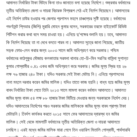
আদালত নির্ধারিত টাকা মিটবে কিনা তাও জানাতে বলা হয়েছে নির্দেশে। শুক্রবার বর্ধমানের
তৃতীয় অতিরিক্ত জেলা ও দায়রা বিচারক বিশ্বরূপ শেঠ এই নির্দেশ দিয়েছেন। আদালতের
এই নির্দেশ চাউর হওয়ার পর জেলার প্রশাসন মহলে চাঞ্চল্যের সৃষ্টি হয়েছে। বর্ধমানের
গভর্ণমেন্ট প্লিডার (জিপি) মুরারি মোহন কুমার বলেন, সরকারের তরফে হাইকোের্ট রিভিউ
পিটিশন করার কথা বলে সময় চাওয়া হয়। এনিয়ে দু’পক্ষের শুনানি হয়। তবে, আদালত
কি নির্দেশ দিয়েছে তা না দেখে বলতে পারব না। আদালত সূত্রে জানা গিয়েছে, জাতীয়
সড়ক ফোর-লেন করার জন্য ২০০৩ সালে জমি অধিগ্রহণ করে সরকার। পশ্চিম
বর্ধমানের কাঠপুকুর মৌজায় কলকাতার সরশুনা থানার হো-চি-মিন সরণির বাসিন্দা সুশান্ত
কুমার গোস্বামীর ০.৪১ একর জমি অধিগ্রহণ করে সরকার। জমির মূল্য স্থির হয় ২৬
লক্ষ ৭৬ হাজার ২৪০ টাকা। যদিও সরকার সেই টাকা মেটায় নি। এনিয়ে প্রশাসনের
নানা মহলে দরবার করেন জমির মালিক। যদিও তাতে কাজ হয়নি। বাধ্য হয়ে জমির মূল্য
বাবদ নির্ধারিত টাকা পেতে তিনি ২০১৩ সালে মামলা করেন বর্ধমান আদালতে। আদালত
জমির মূল্য বাবদ ৫৪ লক্ষ ৮৮ হাজার টাকা মিটিয়ে দেওয়ার জন্য সরকারকে নির্দেশ দেয়।
যদিও আদালতের নির্দেশের পরও সরকার জমির মালিককে জমির মূল্য বাবদ প্রাপ্য টাকা
মেটায়নি। নিের্দশ কার্যকর করতে ২০১৫ সালে ফের আদালতের দ্বারস্থ হন জমির
মালিক। সেই থেকে মামলাটি বর্ধমানের তৃতীয় অতিরিক্ত জেলা ও দায়রা আদালতে
চলছিল। এরই মধ্যে জমির মালিক মারা গেলে তিন ওয়ারিশ মিতালি গোস্বামী, পার্থসারথি