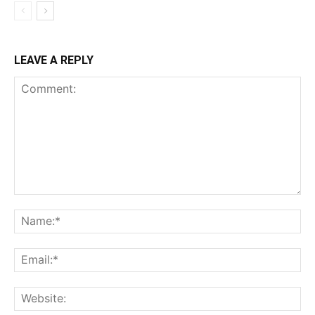
LEAVE A REPLY
Comment:
Na
Ema
Web