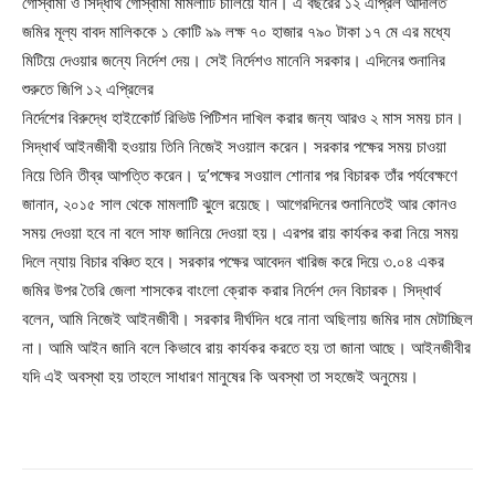
গোস্বামী ও সিদ্ধার্থ গোস্বামী মামলাটি চালিয়ে যান। এ বছরের ১২ এপ্রিল আদালত
জমির মূল্য বাবদ মালিককে ১ কোটি ৯৯ লক্ষ ৭০ হাজার ৭৯০ টাকা ১৭ মে এর মধ্যে
মিটিয়ে দেওয়ার জন্যে নির্দেশ দেয়। সেই নির্দেশও মানেনি সরকার। এদিনের শুনানির
শুরুতে জিপি ১২ এপ্রিলের
নির্দেশের বিরুদ্ধে হাইকোের্ট রিভিউ পিটিশন দাখিল করার জন্য আরও ২ মাস সময় চান।
সিদ্ধার্থ আইনজীবী হওয়ায় তিনি নিজেই সওয়াল করেন। সরকার পক্ষের সময় চাওয়া
নিয়ে তিনি তীব্র আপত্তি করেন। দু’পক্ষের সওয়াল শোনার পর বিচারক তাঁর পর্যবেক্ষণে
জানান, ২০১৫ সাল থেকে মামলাটি ঝুলে রয়েছে। আগেরদিনের শুনানিতেই আর কোনও
সময় দেওয়া হবে না বলে সাফ জানিয়ে দেওয়া হয়। এরপর রায় কার্যকর করা নিয়ে সময়
দিলে ন্যায় বিচার বঞ্চিত হবে। সরকার পক্ষের আবেদন খারিজ করে দিয়ে ৩.০৪ একর
জমির উপর তৈরি জেলা শাসকের বাংলো ক্রোক করার নির্দেশ দেন বিচারক। সিদ্ধার্থ
বলেন, আমি নিজেই আইনজীবী। সরকার দীর্ঘদিন ধরে নানা অছিলায় জমির দাম মেটাচ্ছিল
না। আমি আইন জানি বলে কিভাবে রায় কার্যকর করতে হয় তা জানা আছে। আইনজীবীর
যদি এই অবস্থা হয় তাহলে সাধারণ মানুষের কি অবস্থা তা সহজেই অনুমেয়।