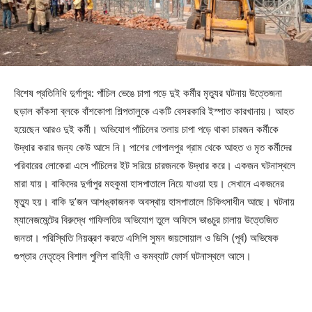
বিশেষ প্রতিনিধি দুর্গাপুর: পাঁচিল ভেঙে চাপা পড়ে দুই কর্মীর মৃত্যুর ঘটনায় উত্তেজনা
ছড়াল কাঁকসা ব্লকে বাঁশকোপা শিল্পতালুকে একটি বেসরকারি ইস্পাত কারখানায়। আহত
হয়েছেন আরও দুই কর্মী। অভিযোগ পাঁচিলের তলায় চাপা পড়ে থাকা চারজন কর্মীকে
উদ্ধার করার জন্য কেউ আসে নি। পাশের গোপালপুর গ্রাম থেকে আহত ও মৃত কর্মীদের
পরিবারের লোকেরা এসে পাঁচিলের ইট সরিয়ে চারজনকে উদ্ধার করে। একজন ঘটনাস্থলে
মারা যায়। বাকিদের দুর্গাপুর মহকুমা হাসপাতালে নিয়ে যাওয়া হয়। সেখানে একজনের
মৃত্যু হয়। বাকি দু’জন আশঙ্কাজনক অবস্থায় হাসপাতালে চিকিৎসাধীন আছে। ঘটনায়
ম্যানেজমেন্টের বিরুদ্ধে গাফিলতির অভিযোগ তুলে অফিসে ভাঙচুর চালায় উত্তেজিত
জনতা। পরিস্থিতি নিয়ন্ত্রণ করতে এসিপি সুমন জয়সোয়াল ও ডিসি (পূর্ব) অভিষেক
গুপ্তার নেতৃত্বে বিশাল পুলিশ বাহিনী ও কমব্যাট ফোর্স ঘটনাস্থলে আসে।