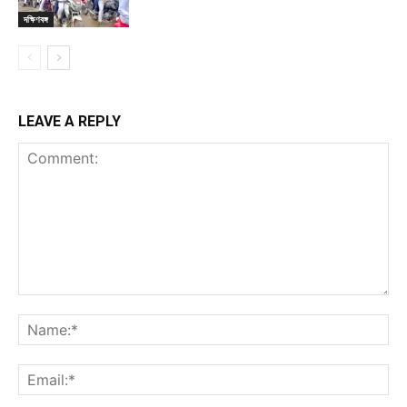
দক্ষিণবঙ্গ
LEAVE A REPLY
Comment:
Na
Ema