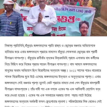
নিজস্ব প্রতিনিধি,বাঁকুড়াঃ জঙ্গলমহলের প্রতি রাজ্য ও কেন্দ্রের বঞ্চনার অভিযোগকে
হাতিয়ার করে এবার জঙ্গলমহলে প্রচারে নামলেন বাঁকুড়া লোকসভা কেন্দ্রের বাম প্রার্থী
নীলাঞ্জন দাশগুপ্ত। বাঁকুড়ার রানীবাঁধ ব্লকের বিক্রমডিহি গ্রামে এলাকার বাম কর্মীদের
নিয়ে মিছিল করে নিজের প্রচার সারেন নীলাঞ্জন দাশগুপ্ত। বাম আমলে জঙ্গলমহলের
মানুষের অভাব অভিযোগ ছিল বিরোধীদের অন্যতম অস্ত্র। ২০১১ সালের পরেও বারেবারে
শাসক বিরোধীদের মুখে উঠে এসেছে জঙ্গলমহলের উন্নয়ন ও অনুন্নয়নের প্রশ্ন। এবার
জঙ্গলমহলে সেই বঞ্চনার প্রশ্ন তুলেই ভোট প্রচারে নামতে দেখা গেল বাঁকুড়ার বামপ্রার্থী
নীলাঞ্জন দাসগুপ্তকে। তাঁর দাবী গত এক দশকে একের পর এক আদিবাসী হোস্টেল বন্ধ
করে দেওয়া হয়েছে। একের পর এক সমবায়ের দরজায় তালা পড়ায় লাটে উঠেছে
জঙ্গলমহলের অন্যতম অর্থকরী ফসল কেন্দুপাতার ব্যবসা। পরিকাঠামোর দিক থেকেও সেই