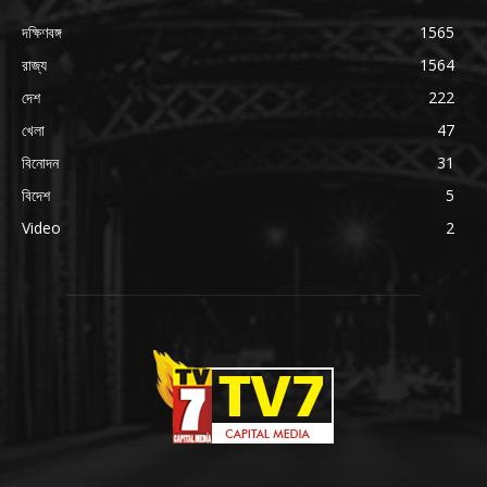
দক্ষিণবঙ্গ
1565
রাজ্য
1564
দেশ
222
খেলা
47
বিনোদন
31
বিদেশ
5
Video
2