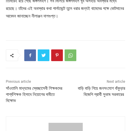
তিমিরেই রয়ে গেছে জঙ্গলমহল। সব মিলিয়ে জঙ্গলমহল খুব অসহায় অবস্থার মধ্যে
রয়েছে। তাঁদের এই অবস্থার কথা পার্লামেন্টে তুলে ধরার জন্যই বামেদের পক্ষে ভোটদানের
আবেদন জানাচ্ছেন নীলাঞ্জন দাশগুপ্ত।
Previous article
Next article
সাঁওতালি মাধ্যমের স্বেচ্ছাসেবী শিক্ষকদের
বাড়ি বাড়ি গিয়ে জনসংযোগ বাঁকুড়ার
পার্শ্বশিক্ষক হিসাবে নিয়োগের দাবীতে
বিজেপি প্রার্থী সুভাষ সরকারের
বিক্ষোভ