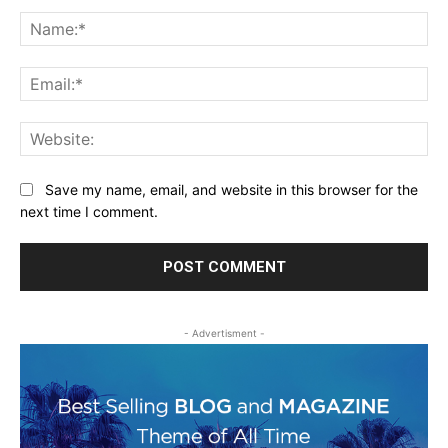
Comment:
Na
Ema
Web
Save my name, email, and website in this browser for the
next time I comment.
- Advertisment -