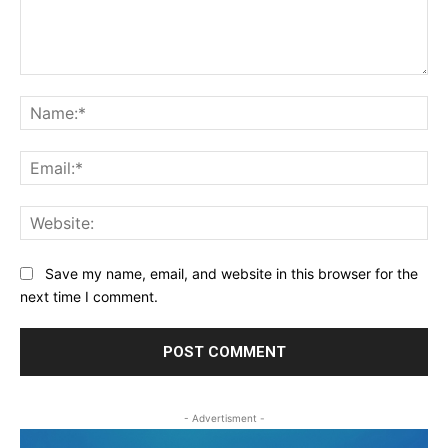
Comment:
Na
Ema
Web
Save my name, email, and website in this browser for the
next time I comment.
- Advertisment -