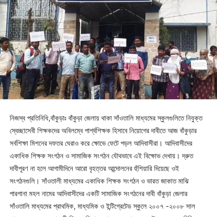
নিজস্ব প্রতিনিধি,বাঁকুড়াঃ বাঁকুড়া জেলায় থাকা সাঁওতালি মাধ্যমের স্কুলগুলিতে নিযুক্ত
স্বেচ্ছাসেবী শিক্ষকদের অবিলম্বে পার্শ্বশিক্ষক হিসাবে নিয়োগের দাবীতে আজ বাঁকুড়ার
সর্বশিক্ষা মিশনের দফতর ঘেরাও করে ক্ষোভে ফেটে পড়ল আদিবাসীরা। আদিবাসীদের
একাধিক শিক্ষক সংগঠন ও সামাজিক সংগঠন যৌথভাবে এই বিক্ষোভ দেখায়। দ্রুত
দাবীপূরণ না হলে আগামীদিনে আরো বৃহত্তর আন্দোলনের হুঁশিয়ারি দিয়েছে ওই
সংগঠনগুলি। সাঁওতালী মাধ্যমের একাধিক শিক্ষক সংগঠন ও ভারত জাকাত মাঝি
পারগানা মহল নামের আদিবাসীদের একটি সামাজিক সংগঠনের দাবী বাঁকুড়া জেলার
সাঁওতালি মাধ্যমের প্রাথমিক, মাধ্যমিক ও ইন্টিগ্রেটেড স্কুলে ২০০৭ -২০০৮ সাল