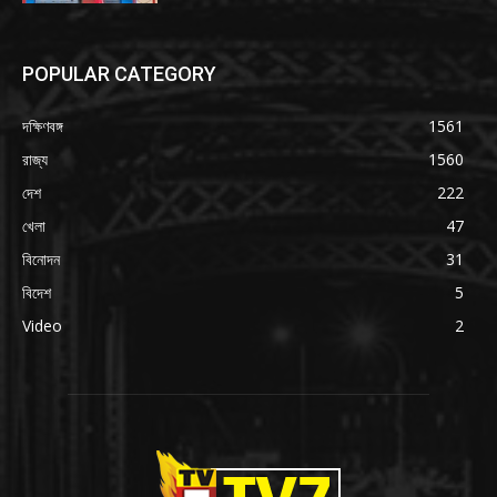
POPULAR CATEGORY
দক্ষিণবঙ্গ
1561
রাজ্য
1560
দেশ
222
খেলা
47
বিনোদন
31
বিদেশ
5
Video
2