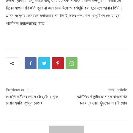
টেন্ডার প্রক্রিয়া চালু করতে হবে, মোট ১০ দফা দাবিতে এদিনের কর্মসূচি। আগামী ১৫
দিনের মধ্যে দাবি গুলি পূরণ না হলে ফের বিক্ষোভ কর্মসূচি করা হবে বলে জানান তিনি।
এদিন সংস্থার জেনারেল ম্যানেজার না থাকাই দলের পক্ষ থেকে ডেপুটেশন দেওয়া হয়
পার্সোনাল ম্যানেজারের হাতে।
Previous article
Next article
বিজেপি কর্মীদের পোলে বেঁধে,টেংরি খুলে
অভিজিৎ গাঙ্গুলীর জামানত বাজেয়াপ্ত
নেবার হুমকি তৃণমূল নেতার
করার চ্যালেঞ্জ ছুঁড়লেন সায়নী ঘোষ