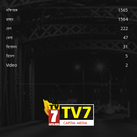
দক্ষিণবঙ্গ
1565
রাজ্য
1564
দেশ
222
খেলা
47
বিনোদন
31
বিদেশ
5
Video
2