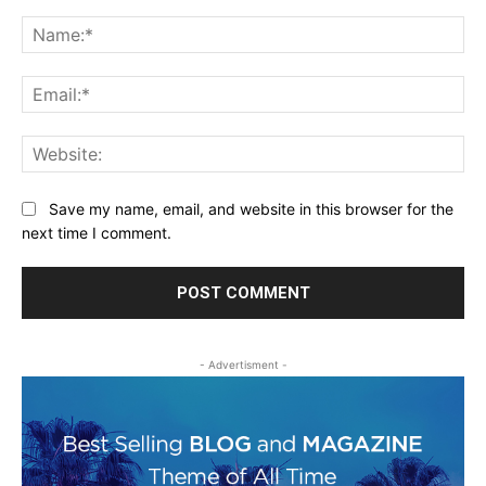
Comment:
Na
Ema
Web
Save my name, email, and website in this browser for the
next time I comment.
- Advertisment -