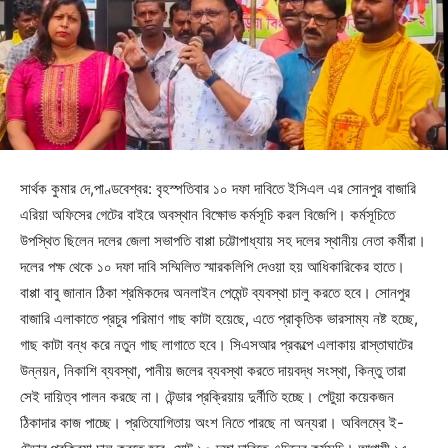
সার্থক কুমার দে,পাণ্ডবেশ্বর: বৃহস্পতিবার ১০ দফা দাবিতে ইসিএল এর সোনপুর বাজারি
এরিয়া অফিসের গেটের বাইরে অবস্থান বিক্ষোভ কর্মসূচি করল বিজেপি। কর্মসূচিতে
উপস্থিত ছিলেন দলের জেলা সভাপতি বাপ্পা চট্টোপাধ্যায় সহ দলের স্থানীয় নেতা কর্মীরা।
দলের পক্ষ থেকে ১০ দফা দাবি সম্মিলিত স্মারকলিপি দেওয়া হয় আধিকারিকের হাতে।
বাপ্পা বাবু জানান ঠিকা শ্রমিকদের অনলাইন পেমেন্ট ব্যবস্থা চালু করতে হবে। সোনপুর
বাজারি এলাকাতে প্রচুর পরিমাণ গাছ কাটা হয়েছে, এতে প্রাকৃতিক ভারসাম্য নষ্ট হচ্ছে,
গাছ কাটা বন্ধ করে নতুন গাছ লাগাতে হবে। সিএসআর প্রকল্পে এলাকায় রাস্তাঘাটের
উন্নয়ন, নিকাশি ব্যবস্থা, পানীয় জলের ব্যবস্থা করতে দায়বদ্ধ সংস্থা, কিন্তু তারা
সেই দায়িত্ব পালন করছে না। টেন্ডার প্রক্রিয়ায় দুর্নীতি হচ্ছে। পেটুয়া কয়েকজন
ঠিকাদার কাজ পাচ্ছে। প্রতিযোগিতায় অংশ নিতে পারছে না অন্যরা। অবিলম্বে ই-