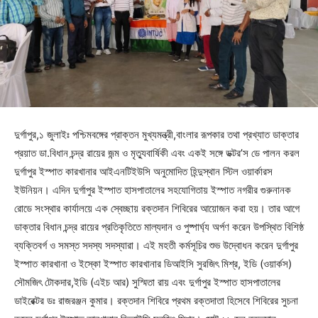
দুর্গাপুর,১ জুলাইঃ পশ্চিমবঙ্গের প্রাক্তন মুখ্যমন্ত্রী,বাংলার রূপকার তথা প্রখ্যাত ডাক্তার
প্রয়াত ডা.বিধান চন্দ্র রায়ের জন্ম ও মৃত্যুবার্ষিকী এবং একই সঙ্গে ডক্টর’স ডে পালন করল
দুর্গাপুর ইস্পাত কারখানার আইএনটিইউসি অনুমোদিত হিন্দুস্থান স্টিল ওয়ার্কারস
ইউনিয়ন। এদিন দুর্গাপুর ইস্পাত হাসপাতালের সহযোগিতায় ইস্পাত নগরীর গুরুনানক
রোডে সংস্থার কার্যালয়ে এক স্বেচ্ছায় রক্তদান শিবিরের আয়োজন করা হয়। তার আগে
ডাক্তার বিধান চন্দ্র রায়ের প্রতিকৃতিতে মাল্যদান ও পুষ্পার্ঘ্য অর্পণ করেন উপস্থিত বিশিষ্ঠ
ব্যক্তিবর্গ ও সমস্ত সদস্য সদস্যারা। এই মহতী কর্মসূচির শুভ উদ্বোধন করেন দুর্গাপুর
ইস্পাত কারখানা ও ইস্কো ইস্পাত কারখানার ডিআইসি সুরজিৎ মিশ্র, ইডি (ওয়ার্কস)
সৌমজিৎ টোকদার,ইডি (এইচ আর) সুস্মিতা রায় এবং দুর্গাপুর ইস্পাত হাসপাতালের
ডাইরেক্টর ডঃ রাজরঞ্জন কুমার। রক্তদান শিবিরে প্রথম রক্তদাতা হিসেবে শিবিরের সুচনা