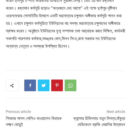
করেন দুর্গাপুর ইস্পাত কারখানার ডিআইসি সুরজিৎ মিশ্র। মোট ২৬ জন রক্তদান
করেন। রক্তদান কর্মসূচি ছাড়াও “অন্ধজনে দেহ আলো” এই লক্ষে দুর্গাপুর দৃষ্টিদান
ওয়েলফেয়ার সোসাইটির উদ্দোগে একটি মরনোত্তর চক্ষুদান অঙ্গীকার কর্মসূচি পালন করা
হয়। এখানে চক্ষুদান কর্মসূচিতে ইউনিয়নের বহু সদস্য মরনোত্তর চক্ষুদানের অঙ্গীকারে
স্বাক্ষর করেন। অনুষ্ঠানে ইউনিয়নের যুগ্ম সম্পাদক তথা আহ্বায়ক রজত দিক্ষিত, কার্যকরী
সভাপতি পরেশনাথ কর্মকার,শুভঙ্কর বোস,মিলন সিংহ,রানা সরকার সহ ইউনিয়নের
অন্যান্য নেতৃত্ব ও সদস্যরা উপস্থিত ছিলেন।
Previous article
Next article
শিশুদের পালস পোলিও খাওয়ালেন বিধায়ক
ক্যান্সার চিকিৎসায় নতুন দিগন্ত,বাঁকুড়া
লক্ষ্মণ ঘোড়ুই
মেডিকেলে ব্রাকি থেরাপির উদ্বোধন