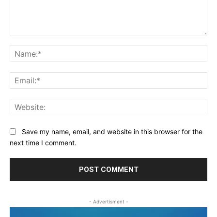
Comment:
Na
Ema
Web
Save my name, email, and website in this browser for the
next time I comment.
- Advertisment -