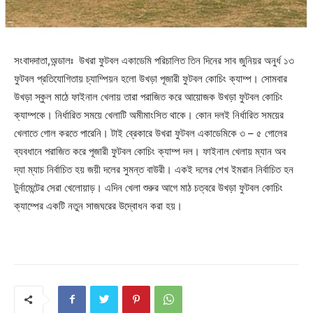
সংবাদদাতা,অন্ডালঃ উখরা ফুটবল একাডেমি পরিচালিত তিন দিনের সাব জুনিয়র অনুর্ধ ১৩
ফুটবল প্রতিযোগিতায় চ্যাম্পিয়ন হলো উখড়া পূজারী ফুটবল কোচিং ক্যাম্প। সোমবার
উখড়া স্কুল মাঠে ফাইনাল খেলায় তারা পরাজিত করে আয়োজক উখড়া ফুটবল কোচিং
ক্যাম্পকে। নির্ধারিত সময়ে খেলাটি অমীমাংসিত থাকে। কোন দলই নির্ধারিত সময়ের
খেলাতে গোল করতে পারেনি। টাই ব্রেকারে উখরা ফুটবল একাডেমিকে ৩ – ৫ গোলের
ব্যবধানে পরাজিত করে পূজারী ফুটবল কোচিং ক্যাম্প দল। ফাইনাল খেলায় ম্যান অব
দ্যা ম্যাচ নির্বাচিত হয় জয়ী দলের সুমন্ত বাউরী। একই দলের শেখ ইমরান নির্বাচিত হন
টুর্নামেন্টের সেরা খেলোয়াড়। এদিন খেলা শুরুর আগে মাঠ চত্বরে উখড়া ফুটবল কোচিং
ক্যাম্পের একটি নতুন সাজঘরের উদ্বোধন করা হয়।