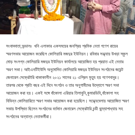
সংবাদদাতা,অন্ডালঃ খনি এলাকার একসময়ের জনপ্রিয় শ্রমিক নেতা গণেশ রায়ের
স্মরণসভার আয়োজন করেছিল কোলিয়ারি মজদুর ইউনিয়ন। রবিবার সন্ধ্যায় উখড়া স্কুল
মোড় সংলগ্ন কোলিয়ারি মজদুর ইউনিয়ন কার্যালয়ে আয়োজিত হয় প্রয়াত এই নেতার
স্মরণ সভা। আইএনটিইউসি অনুমোদিত কোলিয়ারি মজদুর ইউনিয়ন সংগঠনের জয়েন্ট
জেনারেল সেক্রেটারি থাকাকালীন ২০২১ সালের ২১ এপ্রিল মৃত্যু হয় গণেশবাবুর।
তারপর থেকে প্রতি বছর এই দিনে সংগঠন ও তার অনুগামীদের উদ্যোগে স্মরণ সভা
আয়োজন করা হয়। একই সঙ্গে বাঁকোলা এরিয়ার তিলাবুনি,কুমারডিহি,বাঁকোলা সহ
বিভিন্ন কোলিয়ারিতে স্মরণ সভার আয়োজন করা হয়েছিল। সন্ধ্যেবেলায় আয়োজিত স্মরণ
সভায় উপস্থিত ছিলেন সংগঠনের বর্তমান জেনারেল সেক্রেটারি চন্ডী বন্দ্যোপাধ্যায় সহ
সংগঠনের অন্যান্য নেতাকর্মীরা।