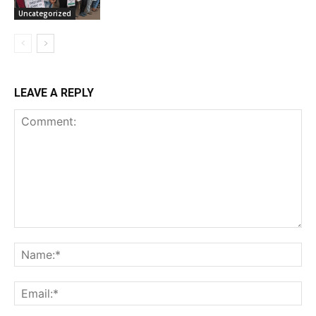
Uncategorized
LEAVE A REPLY
Comment:
Na
Ema