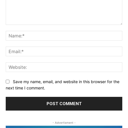
Comment:
Na
Ema
Web
Save my name, email, and website in this browser for the
next time I comment.
- Advertisment -