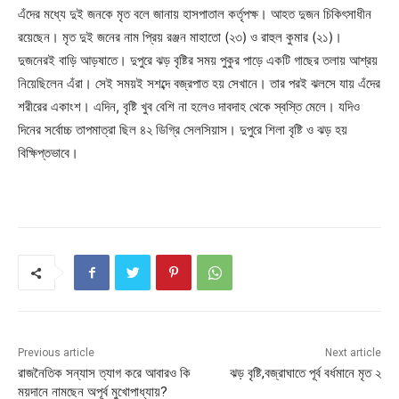
এঁদের মধ্যে দুই জনকে মৃত বলে জানায় হাসপাতাল কর্তৃপক্ষ। আহত দুজন চিকিৎসাধীন
রয়েছেন। মৃত দুই জনের নাম প্রিয় রঞ্জন মাহাতো (২৩) ও রাহুল কুমার (২১)।
দুজনেরই বাড়ি আড়ষাতে। দুপুরে ঝড় বৃষ্টির সময় পুকুর পাড়ে একটি গাছের তলায় আশ্রয়
নিয়েছিলেন এঁরা। সেই সময়ই সশব্দে বজ্রপাত হয় সেখানে। তার পরই ঝলসে যায় এঁদের
শরীরের একাংশ। এদিন, বৃষ্টি খুব বেশি না হলেও দাবদাহ থেকে স্বস্তি মেলে। যদিও
দিনের সর্বোচ্চ তাপমাত্রা ছিল ৪২ ডিগ্রি সেলসিয়াস। দুপুরে শিলা বৃষ্টি ও ঝড় হয়
বিক্ষিপ্তভাবে।
Previous article
Next article
রাজনৈতিক সন্যাস ত্যাগ করে আবারও কি
ঝড় বৃষ্টি,বজ্রাঘাতে পূর্ব বর্ধমানে মৃত ২
ময়দানে নামছেন অপূর্ব মুখোপাধ্যায়?