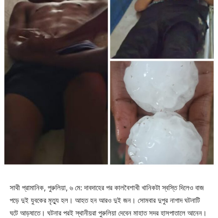
সাথী প্রামানিক, পুরুলিয়া, ৬ মে: দাবদাহের পর কালবৈশাখী খানিকটা স্বস্তি দিলেও বাজ
পড়ে দুই যুবকের মৃত্যু হল। আহত হন আরও দুই জন। সোমবার দুপুর নাগাদ ঘটনাটি
ঘটে আড়ষাতে। ঘটনার পরই স্থানীয়রা পুরুলিয়া দেবেন মাহাত সদর হাসপাতালে আনেন।