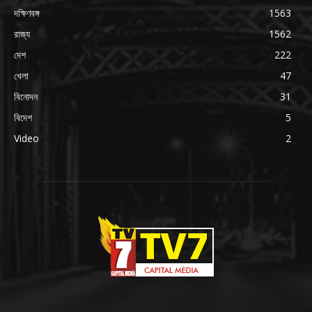
দক্ষিণবঙ্গ
1563
রাজ্য
1562
দেশ
222
খেলা
47
বিনোদন
31
বিদেশ
5
Video
2