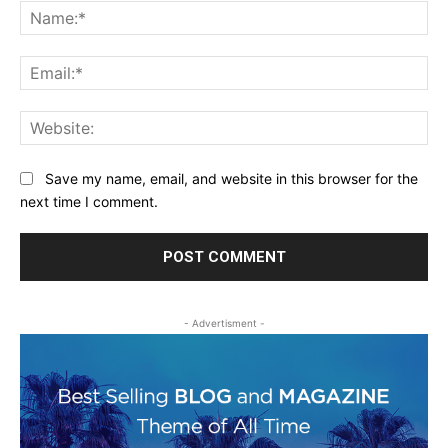
Na
Ema
Web
Save my name, email, and website in this browser for the
next time I comment.
- Advertisment -