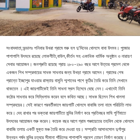
সংবাদদাতা,অন্ডালঃ শনিবার উখরা গ্রামে শুরু হল দু’দিনের খোলসে বাবা উৎসব। পুজোর
পাশাপাশি উৎসবে রয়েছে লোকগীতি,বাউল,কীর্তন সহ একাধিক ধার্মিক অনুষ্ঠান ও নারায়ণ
সেবার আয়োজন। জনশ্রুতি রয়েছে প্রায় ২৮০-২৯০ বছর আগে উত্তর প্রদেশ থেকে
একজন শিখ সম্প্রদায়ের সাধক সাধনার জন্য উখড়া গ্রামে আসেন। গ্রামের শেষ
প্রান্তে ইচ্ছাপুর যাওয়ার রাস্তায় বামুনি শ্মশানের পাশে কুঠির তৈরি করে তিনি সেখানে
থাকতেন । এই জায়গাটিকেই তিনি সাধনা স্থল হিসেবে বেছে নেন। এখানেই তিনি
কঠোর সাধনার করে সিদ্ধিলাভ করেন বলে কথিত আছে। সাধক ছিলেন শিখ খালসা
সম্প্রদয়ের। সেই কারণে পরবর্তীকালে জায়গাটি খোলসে বাবাজি তলা নামে পরিচিতি লাভ
করে। দেহ রাখার পর ভক্তরা জায়গাটিতে মন্দির নির্মাণ করে প্রতিবছর মাঘি পূর্ণিমাতে
উৎসবের আয়োজন শুরু করেন। কয়েক বছর আগে গ্রাম পঞ্চায়েতের তহবিল থেকে খোলসে
বাবাজি তলায় একটি মুক্ত মঞ্চ তৈরি করে দেওয়া হয়। সম্প্রতি আসানসোল দুর্গাপুর
উন্নয়ন পর্ষদ মন্দির চত্বরে সীমানা পাঁচিলের পাশাপাশি প্রবেশ তোরণ নির্মাণ করেছে।