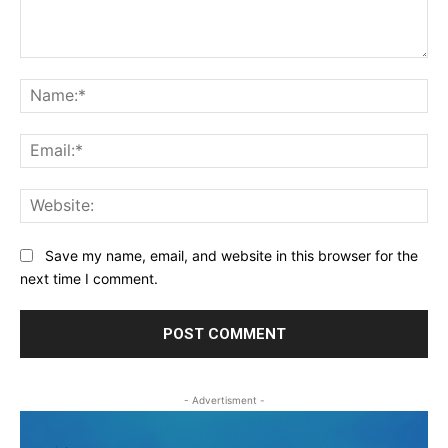
Comment:
Na
Ema
Web
Save my name, email, and website in this browser for the
next time I comment.
- Advertisment -