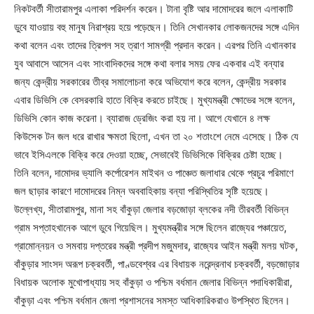
নিকটবর্তী সীতারামপুর এলাকা পরিদর্শন করেন। টানা বৃষ্টি আর দামোদরের জলে এলাকাটি
ডুবে যাওয়ায় বহু মানুষ নিরাশ্রয় হয়ে পড়েছেন। তিনি সেখানকার লোকজনদের সঙ্গে এদিন
কথা বলেন এবং তাদের ত্রিপল সহ ত্রাণ সামগ্রী প্রদান করেন। এরপর তিনি এখানকার
যুব আবাসে আসেন এবং সাংবাদিকদের সঙ্গে কথা বলার সময় ফের একবার এই বন্যার
জন্য কেন্দ্রীয় সরকারের তীব্র সমালোচনা করে অভিযোগ করে বলেন, কেন্দ্রীয় সরকার
এবার ডিভিসি কে বেসরকারি হাতে বিক্রি করতে চাইছে। মুখ্যমন্ত্রী ক্ষোভের সঙ্গে বলেন,
ডিভিসি কোন কাজ করেনা। ব্যারাজ ড্রেজিং করা হয় না। আগে যেখানে ৪ লক্ষ
কিউসেক টন জল ধরে রাখার ক্ষমতা ছিলো, এখন তা ২০ শতাংশে নেমে এসেছে। ঠিক যে
ভাবে ইসিএলকে বিক্রি করে দেওয়া হচ্ছে, সেভাবেই ডিভিসিকে বিক্রির চেষ্টা হচ্ছে।
তিনি বলেন, দামোদর ভ্যালি কর্পোরেশন মাইথন ও পাঞ্চেত জলাধার থেকে প্রচুর পরিমাণে
জল ছাড়ার কারণে দামোদরের নিম্ন অববাহিকায় বন্যা পরিস্থিতির সৃষ্টি হয়েছে।
উল্লেখ্য, সীতারামপুর, মানা সহ বাঁকুড়া জেলার বড়জোড়া ব্লকের নদী তীরবর্তী বিভিন্ন
গ্রাম সপ্তাহখানেক আগে ডুবে গিয়েছিল। মুখ্যমন্ত্রীর সঙ্গে ছিলেন রাজ্যের পঞ্চায়েত,
গ্রামোন্নয়ন ও সমবায় দপ্তরের মন্ত্রী প্রদীপ মজুমদার, রাজ্যের আইন মন্ত্রী মলয় ঘটক,
বাঁকুড়ার সাংসদ অরূপ চক্রবর্তী, পাণ্ডবেশ্বর এর বিধায়ক নরেন্দ্রনাথ চক্রবর্তী, বড়জোড়ার
বিধায়ক অলোক মুখোপাধ্যায় সহ বাঁকুড়া ও পশ্চিম বর্ধমান জেলার বিভিন্ন পদাধিকারীরা,
বাঁকুড়া এবং পশ্চিম বর্ধমান জেলা প্রশাসনের সমস্ত আধিকারিকরাও উপস্থিত ছিলেন।