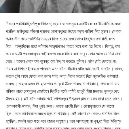
নিজস্ব প্রতিনিধি,দুর্গাপুরঃ বিগত দু বছর ধরে বেঙ্গালুরুর একটি বেসরকারী নার্সিং কলেজে
পড়ছিল দুর্গাপুরের কাঁকসা ব্লকের গোপালপুরের উত্তরপাড়ার বাসিন্দা দিয়া মন্ডল। সেখানে
পড়াকালীন প্রায় প্রতিদিন সন্ধ্যের দিকে মায়ের সঙ্গে ফোনে কিছুক্ষন কথাবার্তা বলত
দিয়া। অন্যদিনের মতো শনিবার সন্ধ্যেবেলাও মায়ের সঙ্গে কথা হয় দিয়ার। কিন্তু, তার
কয়েক ঘণ্টা পর বেঙ্গালুরুর ওই কলেজ থেকে দিয়ার এক বন্ধুর ফোন আসে যে দিয়া মারা
গেছে। হস্টেল থেকে তার ঝুলন্ত দেহ উদ্ধার করেছে পুলিশ। হঠাৎ সেই ফোনের পর
দিয়ার মা বিশ্বাসই করতে পারেননি এমন ঘটনা কীভাবে ঘটল আর কেনই বা ঘটল। কারন,
কয়েক ঘন্টা আগে ফোনে কথা বলার সময় অন্য দিনের মতোই দিয়া স্বাভাবিক কথাবার্তা
বলেছে। তাহলে এমন কি হতে পারে তা বুঝে উঠতে পারছে না পরিবার। পরে জানা যায়
শনিবার রাতে বেঙ্গালুরুর হোস্টেলে দ্বিতীয় বর্ষের নার্সিং ছাত্রী দিয়া মন্ডলের ঝুলন্ত দেহ
উদ্ধার হয়। এই ঘটনা জানার পরই গোপালপুরে উত্তরপাড়ায় শোকের ছায়া নেমে আসে।
এলাকাবাসী জানান, দিয়া খুবই ভদ্র। ভালো ছাত্রী ছিল। খেলাধূলাতেও সে ভালো
ছিল। তবে আর্থিকভাবে সচ্ছল ছিল না পরিবার। সেই কারণে সে কোনও মানসিক চাপে
ভুগছিল,এমনটা হতে পারে বলে তাদের অনুমান। তবে আত্মহত্যা না খুন,তা নিয়ে উদ্বিগ্ন
পরিবার। দিয়ার বাবা দেবাশীষ মন্ডল রান্নার কাজ করে কোন রকমে সংসার চালান। চরম