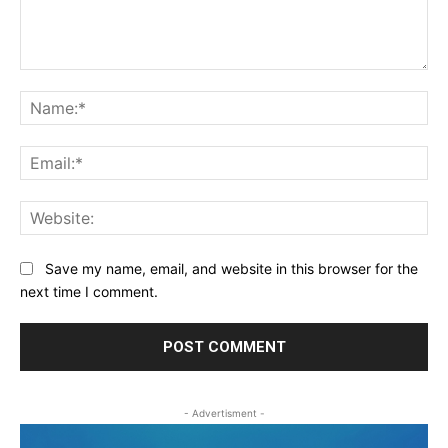
Comment:
Na
Ema
Web
Save my name, email, and website in this browser for the
next time I comment.
- Advertisment -