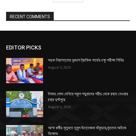
RECENT COMMENTS
EDITOR PICKS
সড়ক নিরাপত্তায় অন্ডাল ট্রাফিক গার্ডের চক্ষু পরীক্ষা শিবির
August 5, 2026
টাকার লোভ দেখিয়ে স্কুল পড়ুয়াদের শরীর থেকে রক্ত নেওয়ার
চক্র দুর্গাপুরে
August 5, 2026
আশা কর্মীর মৃত্যুতে তুমুল উত্তেজনা বাঁকুড়ায়,মৃতদেহ আটকে
বিক্ষোভ