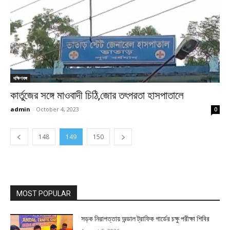
দক্ষিণবঙ্গ
কার্তুজের সঙ্গে মাওবাদী চিঠি,জোর তৎপরতা হাসপাতালে
admin
-
October 4, 2023
0
148
149
150
MOST POPULAR
সড়ক নিরাপত্তায় অন্ডাল ট্রাফিক গার্ডের চক্ষু পরীক্ষা শিবির