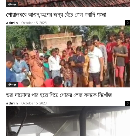
দক্ষিণবঙ্গ
গোয়ালঘরে আগুন,অল্পের জন্য বেঁচে গেল গবাদি পশুরা
admin
-
October 5, 2023
0
দক্ষিণবঙ্গ
ভরা দামোদর পার হতে গিয়ে গোরুর লেজ ফসকে নিখোঁজ
admin
-
October 5, 2023
0