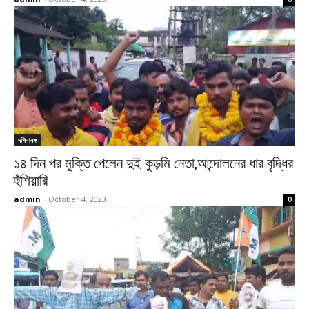
দক্ষিণবঙ্গ
১৪ দিন পর মুক্তি পেলেন দুই কুড়মি নেতা,আন্দোলনের ধার বৃদ্ধির
হুঁশিয়ারি
admin
-
October 4, 2023
0