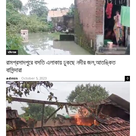
দক্ষিণবঙ্গ
রামপ্রসাদপুরে বসতি এলাকায় ঢুকছে নদীর জল,আতঙ্কিত
বাসিন্দারা
admin
-
October 5, 2023
0