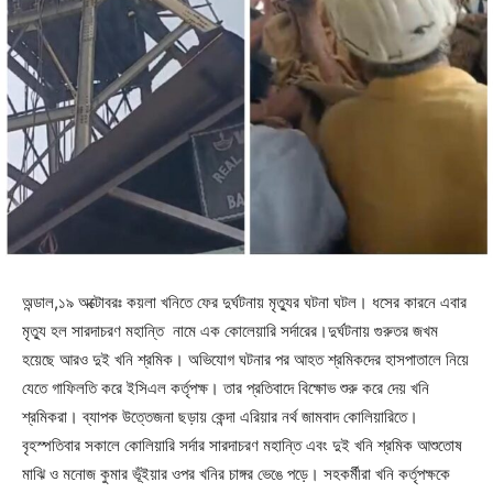
অন্ডাল,১৯ অক্টোবরঃ কয়লা খনিতে ফের দুর্ঘটনায় মৃত্যুর ঘটনা ঘটল। ধসের কারনে এবার
মৃত্যু হল সারদাচরণ মহান্তি নামে এক কোলেয়ারি সর্দারের।দুর্ঘটনায় গুরুতর জখম
হয়েছে আরও দুই খনি শ্রমিক। অভিযোগ ঘটনার পর আহত শ্রমিকদের হাসপাতালে নিয়ে
যেতে গাফিলতি করে ইসিএল কর্তৃপক্ষ। তার প্রতিবাদে বিক্ষোভ শুরু করে দেয় খনি
শ্রমিকরা। ব্যাপক উত্তেজনা ছড়ায় কেন্দা এরিয়ার নর্থ জামবাদ কোলিয়ারিতে।
বৃহস্পতিবার সকালে কোলিয়ারি সর্দার সারদাচরণ মহান্তি এবং দুই খনি শ্রমিক আশুতোষ
মাঝি ও মনোজ কুমার ভূঁইয়ার ওপর খনির চাঙ্গর ভেঙে পড়ে। সহকর্মীরা খনি কর্তৃপক্ষকে