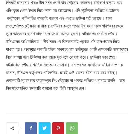
বিষয়টি জানানোর পরেও দীর্ঘ সময় লেগে যায় স্ট্রেচার আনতে। ততক্ষণে বস্তায় করে
খনিগহ্বর থেকে উপরে নিয়ে আসা হয় আহতদের। খনি শ্রমিকরা অভিযোগ তোলেন
কর্তৃপক্ষের গাফিলতির কারনেই বারবার এই ধরনের দুর্ঘটনা ঘটে চলেছে। জানা
গেছে,পর্যাপ্ত স্ট্রেচার না থাকায় দুর্ঘটনার কবলে পড়ার দীর্ঘ সময় পরও খনিগহ্বর থেকে
তুলে আহতদের হাসপাতালে নিয়ে যাওয়া সম্ভব হয়নি। ঘটনার পর সেখানে পৌঁছায়
ইসিএলের আধিকারিকরা। দীর্ঘ সময় পর তিনজনকেই প্রথমে খনি হাসপাতালে নিয়ে
যাওয়া হয়। অবস্থার অবনতি ঘটলে সারদাচরণকে দুর্গাপুরের একটি বেসরকারি হাসপাতালে
নিয়ে যাওয়া হলে চিকিৎসা করা তাকে মৃত বলে ঘোষণা করে। দুর্ঘটনার খবর পেয়ে
ঘটনাস্থলে পৌঁছায় শ্রমিক সংগঠনের নেতারা। বাম শ্রমিক সংগঠনের এরিয়া সম্পাদক
জানান, ইসিএল কর্তৃপক্ষের গাফিলতির জেরেই এই ধরনের ঘটনা বারে বারে ঘটছে।
কোলেয়ারী ম্যানেজার তারকেশ্বর সিং স্ট্রেচার না থাকার অভিযোগ মানতে চাননি। তবে
নিরাপত্তাজনিত নজরদারি বাড়ানো হবে তিনি আশ্বাস দেন।