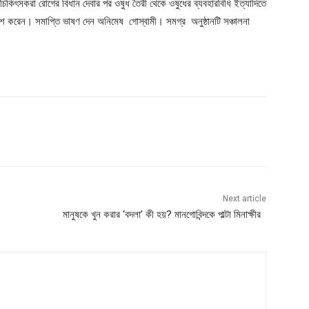
চিকিৎসকরা রোগের বিধান দেবার পর ওষুধ তৈরী থেকে ওষুধের ব্যবহারবিধি ইত্যাদিতে
র্দেশ করেন। সমাপ্তি ভাষণ দেন অনিমেষ গোস্বামী। সমগ্র অনুষ্ঠানটি সঞ্চালনা
Next article
মানুষকে খুন করার ‘বদলা’ কী হয়? মানগোবিন্দকে পাল্টা মিনাক্ষীর