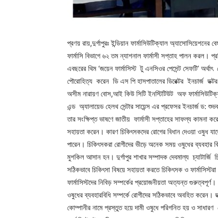
প্রণয় রায়,দুর্গাপুরঃ ইন্ডিয়ান ফার্মাসিউটিক্যাল অ্যাসোসিয়েশনের ব
ফার্মাসি বিভাগে ৬২ তম ন্যাশনাল ফার্মাসী সপ্তাহ পালন করল। প্র
এবছরের থিম ‘জয়েন ফার্মাসিস্ট টু এনসিওর পেসেন্ট সেফটি’ অর্থাৎ 
পৌরোহিত্য করেন ডি এস পি হাসপাতালের ডিরেক্টর ইনচার্জ ডক্টর
অসীম নারায়ণ বোস,আই কিউ সিটি ইনস্টিটিউট অফ ফার্মাসিউটিক্যাল সা
এন্ড অ্যালায়েড হেলথ সেন্টার সায়েন্স এর প্রফেসর ইনচার্জ ড: শু
তার সংক্ষিপ্ত ভাষণে জাতীয় ফার্মাসী সপ্তাহের সাফল্য কামনা কর
সহায়তা করেন। কারণ চিকিৎসকদের রোগের বিধান দেওয়া ওষুধ যাতে 
পারেন। চিকিৎসকরা রোগীদের ভীড়ে অনেক সময় ওষুধের ব্যবহার বিধ
মুশকিল আসান হন। দুর্গাপুর শাখার সম্পাদক দেবমাল্য চ্যাটার্জি চি
সঠিকভাবে চিকিৎসা বিষয়ে সহায়তা করতে চিকিৎসক ও ফার্মাসিস্টর
ফার্মাসিস্টদের নিবিড় সম্পর্কের প্রয়োজনীয়তা অত্যন্ত গুরুত্বপূ
ওষুধের ব্যবহারবিধি সম্পর্কে রোগীদের সঠিকভাবে অবহিত করেন। ড
কোম্পানীর নামে প্রস্তুত হয়ে দামী ওষুধে পরিগনিত হয় ও সাধারণ