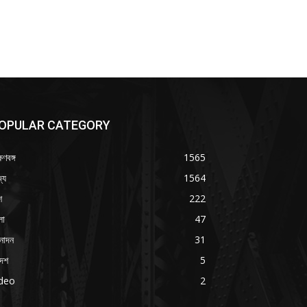
OPULAR CATEGORY
ষিণবঙ্গ
1565
্য
1564
শ
222
লা
47
নোদন
31
দেশ
5
ideo
2