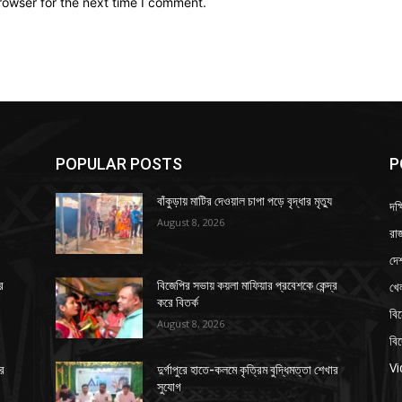
rowser for the next time I comment.
POPULAR POSTS
P
বাঁকুড়ায় মাটির দেওয়াল চাপা পড়ে বৃদ্ধার মৃত্যু
দক্
August 8, 2026
রাজ
দে
খে
র
বিজেপির সভায় কয়লা মাফিয়ার প্রবেশকে কেন্দ্র
করে বিতর্ক
বি
August 8, 2026
বি
V
ার
দুর্গাপুরে হাতে-কলমে কৃত্রিম বুদ্ধিমত্তা শেখার
সুযোগ