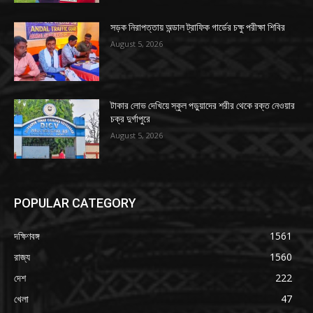
সড়ক নিরাপত্তায় অন্ডাল ট্রাফিক গার্ডের চক্ষু পরীক্ষা শিবির
August 5, 2026
টাকার লোভ দেখিয়ে স্কুল পড়ুয়াদের শরীর থেকে রক্ত নেওয়ার
চক্র দুর্গাপুরে
August 5, 2026
POPULAR CATEGORY
দক্ষিণবঙ্গ
1561
রাজ্য
1560
দেশ
222
খেলা
47