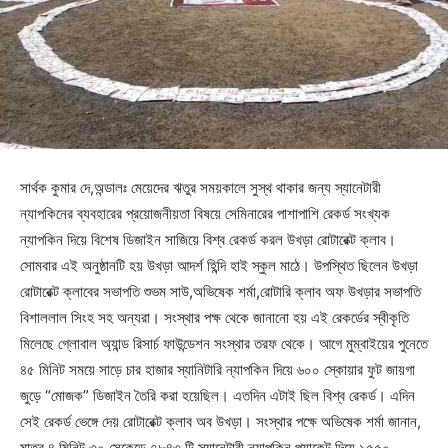
সার্থক কুমার দে,অন্ডালঃ মেয়েদের ঋতুর সময়কালে সুস্থ থাকার জন্য স্যানেটারী
ন্যাপকিনের ব্যবহারের প্রয়োজনীয়তা বিষয়ে সেমিনারের পাশাপাশি রেকর্ড সংখ্যক
ন্যাপকিন দিয়ে বিশেষ ডিজাইন সাজিয়ে বিশ্ব রেকর্ড করল উখড়া রোটারেক্ট ক্লাব।
সোমবার এই অনুষ্ঠানটি হয় উখড়া আদর্শ হিন্দি হাই স্কুল মাঠে। উপস্থিত ছিলেন উখড়া
রোটারেক্ট ক্লাবের সভাপতি শুভম সাউ,অভিষেক শর্মা,রোটারি ক্লাব অফ উখড়ার সভাপতি
বিশাললাল সিংহ সহ অন্যরা। সংস্থার পক্ষ থেকে জানানো হয় এই রেকর্ডের স্বীকৃতি
মিলেছে গ্লোবাল অ্যান্ড রিসার্চ ফাউন্ডেশন সংস্থার তরফ থেকে। আগে মুম্বাইয়ের পুনেতে
৪৫ মিনিট সময়ে সাড়ে চার হাজার স্যানিটারি ন্যাপকিন দিয়ে ৬০০ স্কোয়ার ফুট জায়গা
জুড়ে “মোজক” ডিজাইন তৈরি করা হয়েছিল। এতদিন এটাই ছিল বিশ্ব রেকর্ড। এদিন
সেই রেকর্ড ভেঙ্গে দেয় রোটারেক্ট ক্লাব অব উখড়া। সংস্থার পক্ষে অভিষেক শর্মা জানান,
মাত্র ৪ মিনিট ৩০ সেকেন্ডে ৭৮৪৩ টি স্যানেটারী ন্যাপকিন প্যাকেট দিয়ে ১৫৫০