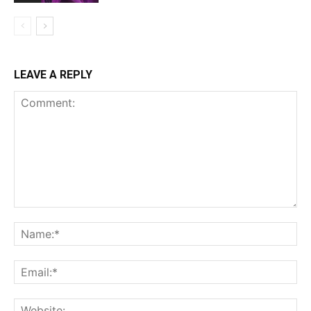
LEAVE A REPLY
Comment:
Na
Ema
Web