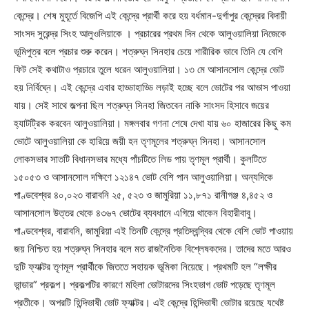
কেন্দ্রে। শেষ মুহূর্তে বিজেপি এই কেন্দ্রে প্রার্থী করে হয় বর্ধমান-দুর্গাপুর কেন্দ্রের বিদায়ী
সাংসদ সুরেন্দ্র সিংহ আলুওলিয়াকে । প্রচারের প্রথম দিন থেকে আলুওয়ালিয়া নিজেকে
ভূমিপুত্র বলে প্রচার শুরু করেন। শত্রুঘ্ন সিনহার চেয়ে শারীরিক ভাবে তিনি যে বেশি
ফিট সেই কথাটাও প্রচারে তুলে ধরেন আলুওয়ালিয়া। ১৩ মে আসানসোল কেন্দ্রে ভোট
হয় নির্বিঘ্নে। এই কেন্দ্রে এবার হাড্ডাহাড্ডি লড়াই হচ্ছে বলে ভোটের পর আভাস পাওয়া
যায়। সেই সাথে জল্পনা ছিল শত্রুঘ্ন সিনহা জিতবেন নাকি সাংসদ হিসাবে জয়ের
হ্যাটট্রিক করবেন আলুওয়ালিয়া। মঙ্গলবার গণনা শেষে দেখা যায় ৬০ হাজারের কিছু কম
ভোটে আলুওয়ালিয়া কে হারিয়ে জয়ী হন তৃণমূলের শত্রুঘ্ন সিনহা। আসানসোল
লোকসভার সাতটি বিধানসভার মধ্যে পাঁচটিতে লিড পায় তৃণমূল প্রার্থী। কুলটিতে
১৫০৫৩ ও আসানসোল দক্ষিণে ১২১৪৭ ভোট বেশি পান আলুওয়ালিয়া। অন্যদিকে
পাণ্ডবেশ্বর ৪০,০২৩ বারাবনি ২৫, ৫২৩ ও জামুরিয়া ১১,৮৭১ রানীগঞ্জ ৪,৪৫২ ও
আসানসোল উত্তর থেকে ৪৩৬৭ ভোটের ব্যবধানে এগিয়ে থাকেন বিহারীবাবু।
পাণ্ডবেশ্বর, বারাবনি, জামুরিয়া এই তিনটি কেন্দ্রে প্রতিদ্বন্দ্বির থেকে বেশি ভোট পাওয়ায়
জয় নিশ্চিত হয় শত্রুঘ্ন সিনহার বলে মত রাজনৈতিক বিশ্লেষকদের। তাদের মতে আরও
দুটি ফ্যাক্টর তৃণমূল প্রার্থীকে জিততে সহায়ক ভূমিকা নিয়েছে। প্রথমটি হল “লক্ষীর
ভান্ডার” প্রকল্প। প্রকল্পটির কারণে মহিলা ভোটারদের সিংহভাগ ভোট পড়েছে তৃণমূল
প্রতীকে। অপরটি হিন্দিভাষী ভোট ফ্যাক্টর। এই কেন্দ্রে হিন্দিভাষী ভোটার রয়েছে যথেষ্ট