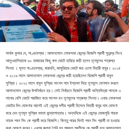
সার্থক কুমার দে, পাণ্ডবেশ্বর : আসানসোল লোকসভা কেন্দ্রে বিজেপি প্রার্থী সুরেন্দ্র সিংহ
আলুওয়ালিয়াকে ৬০ হাজারের কিছু কম ভোটে হারিয়ে জয়ী হলেন তৃণমূলের শত্রুঘ্ন
সিনহা । মূলত পাণ্ডবেশ্বর, বারাবনি, জামুরিয়ার ভোটে জয় এলো বিহারী বাবুর। ২০১৪
ও ২০১৯ সালে আসানসোল লোকসভা কেন্দ্রে জয়ী হয়েছিলেন বিজেপি প্রার্থী বাবুল
সুপ্রিয়। ২০২২ সালে বাবুল সুপ্রিয় সাংসদ পদে ইস্তফা দিয়ে তৃণমূলে যোগদান করলে
আসানসোল কেন্দ্রে উপনির্বাচন হয়। সেই নির্বাচনে বিজেপি প্রার্থী অগ্নিমিত্রা পালকে ৩
লাখের বেশি ভোটে পরাজিত করে সাংসদ হন তৃণমূলের শত্রুঘ্ন সিনহা। এবার লোকসভা
ভোটের দিন ঘোষণার আগেই এই কেন্দ্রে দলীয় প্রার্থী হিসেবে বিহারী বাবুর নাম ঘোষণা
করে দেন তৃণমূল সুপ্রিম মমতা বন্দ্যোপাধ্যায়। অন্যদিকে এই কেন্দ্রে ভোজপুরি গায়ক
নায়ক পবন সিং কে প্রার্থী করে বিজেপি। কিন্তু পরের দিনই পবন সিং প্রার্থী না হওয়ার
কথা ঘোষণা করেন। এরপর জল্পনা তৈরি হয় পদ্মফুল প্রতীকে কে প্রার্থী হবে আসানসোল