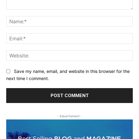
Comment:
Na
Ema
Web
Save my name, email, and website in this browser for the
next time I comment.
- Advertisment -