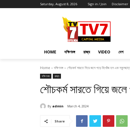
Saturday, August 8, 2026
Sign in / Join
Disclaimer
HOME
দক্ষিণবঙ্গ
রাজ্য
VIDEO
দেশ
Home
দক্ষিণবঙ্গ
শৌচকর্ম সারতে গিয়ে জলে পড়ে নিখোঁজ হল এক স্কুলছাত্
দক্ষিণবঙ্গ
রাজ্য
শৌচকর্ম সারতে গিয়ে জলে
By
admin
March 4, 2024
Share