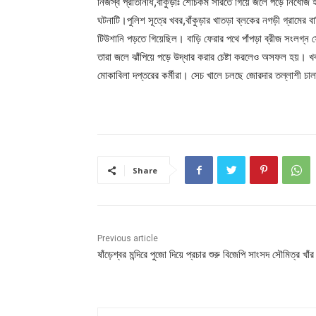
নিজস্ব প্রতিনিধি,বাঁকুড়াঃ শৌচকর্ম সারতে গিয়ে জলে পড়ে নিখোঁ
ঘটনাটি।পুলিশ সূত্রে খবর,বাঁকুড়ার খাতড়া ব্লকের নগড়ী গ্রামের 
টিউশানি পড়তে গিয়েছিল। বাড়ি ফেরার পথে পাঁপড়া ব্রীজ সংলগ্ন
তারা জলে ঝাঁপিয়ে পড়ে উদ্ধার করার চেষ্টা করলেও অসফল হয়। খবর
মোকাবিলা দপ্তরের কর্মীরা। সেচ খালে চলছে জোরদার তল্লাশী চাল
Share
Previous article
ষাঁড়েশ্বর মন্দিরে পুজো দিয়ে প্রচার শুরু বিজেপি সাংসদ সৌমিত্র খাঁর