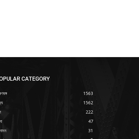
OPULAR CATEGORY
ষিণবঙ্গ
1563
্য
1562
শ
222
লা
47
নোদন
31