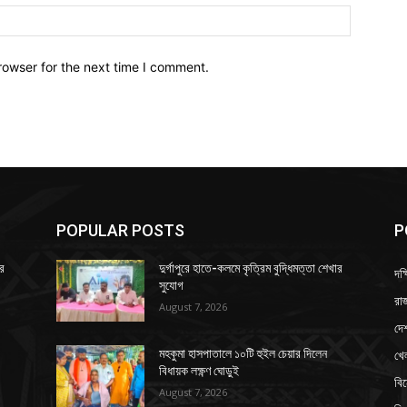
Website:
rowser for the next time I comment.
POPULAR POSTS
P
ার
দুর্গাপুরে হাতে-কলমে কৃত্রিম বুদ্ধিমত্তা শেখার
দক্
সুযোগ
রাজ
August 7, 2026
দে
খে
মহকুমা হাসপাতালে ১০টি হুইল চেয়ার দিলেন
বিধায়ক লক্ষ্ণণ ঘোড়ুই
বি
August 7, 2026