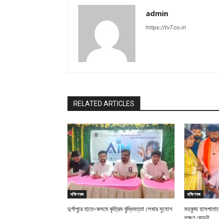
admin
https://tv7.co.in
RELATED ARTICLES
দক্ষিণবঙ্গ
দক্ষিণবঙ্গ
দুর্গাপুরে হাতে-কলমে কৃত্রিম বুদ্ধিমত্তা শেখার সুযোগ
মহকুমা হাসপাতালে
লক্ষ্ণণ ঘোড়ুই