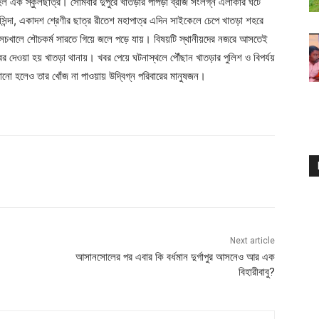
জ হল এক স্কুলছাত্র। সোমবার দুপুরে খাতড়ার পাঁপড়া ব্রীজ সংলগ্ন এলাকার ঘটে
বাসিন্দা, একাদশ শ্রেণীর ছাত্র রীতেশ মহাপাত্র এদিন সাইকেলে চেপে খাতড়া শহরে
 সেচখালে শৌচকর্ম সারতে গিয়ে জলে পড়ে যায়। বিষয়টি স্থানীয়দের নজরে আসতেই
 দেওয়া হয় খাতড়া থানায়। খবর পেয়ে ঘটনাস্থলে পৌঁছান খাতড়ার পুলিশ ও বিপর্যয়
ানো হলেও তার খোঁজ না পাওয়ায় উদ্বিগ্ন পরিবারের মানুষজন।
Next article
আসানসোলের পর এবার কি বর্ধমান দুর্গাপুর আসনেও আর এক
বিহারীবাবু?