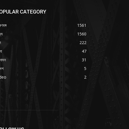
OPULAR CATEGORY
ষিণবঙ্গ
1561
্য
1560
শ
222
লা
47
নোদন
31
দেশ
5
ideo
2