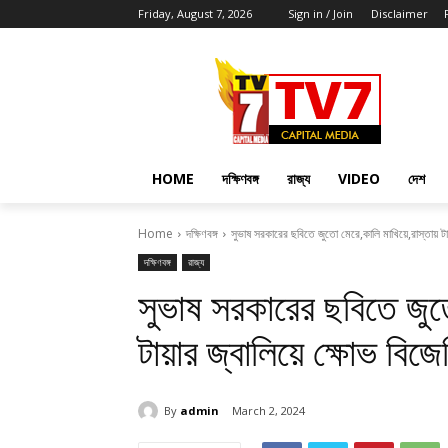
Friday, August 7, 2026
Sign in / Join
Disclaimer
HOME
দক্ষিণবঙ্গ
রাজ্য
VIDEO
দেশ
Home
দক্ষিণবঙ্গ
সুভাষ সরকারের ছবিতে জুতো মেরে,কালি মাখিয়ে,রাস্তায় টায
দক্ষিণবঙ্গ
রাজ্য
সুভাষ সরকারের ছবিতে জুতো 
টায়ার জ্বালিয়ে ক্ষোভ বিজ
By
admin
March 2, 2024