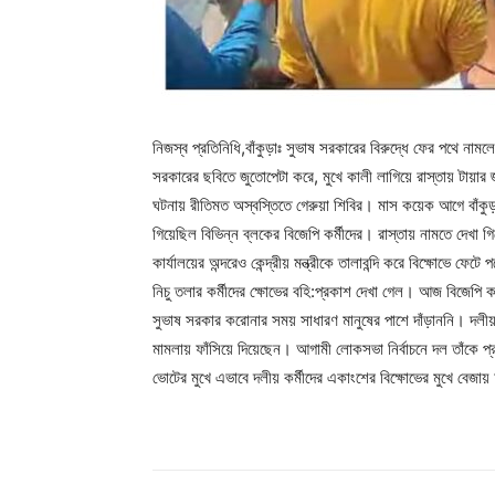
নিজস্ব প্রতিনিধি,বাঁকুড়াঃ সুভাষ সরকারের বিরুদ্ধে ফের পথে নামলে
সরকারের ছবিতে জুতোপেটা করে, মুখে কালী লাগিয়ে রাস্তায় টায়
ঘটনায় রীতিমত অস্বস্তিতে গেরুয়া শিবির। মাস কয়েক আগে বাঁকুড়ার
গিয়েছিল বিভিন্ন ব্লকের বিজেপি কর্মীদের। রাস্তায় নামতে দেখা গ
কার্যালয়ের অন্দরেও কেন্দ্রীয় মন্ত্রীকে তালাবন্দি করে বিক্ষোভে
নিচু তলার কর্মীদের ক্ষোভের বহি:প্রকাশ দেখা গেল। আজ বিজেপি কর্
সুভাষ সরকার করোনার সময় সাধারণ মানুষের পাশে দাঁড়াননি। দলীয় 
মামলায় ফাঁসিয়ে দিয়েছেন। আগামী লোকসভা নির্বাচনে দল তাঁকে প্র
ভোটের মুখে এভাবে দলীয় কর্মীদের একাংশের বিক্ষোভের মুখে বেজায়