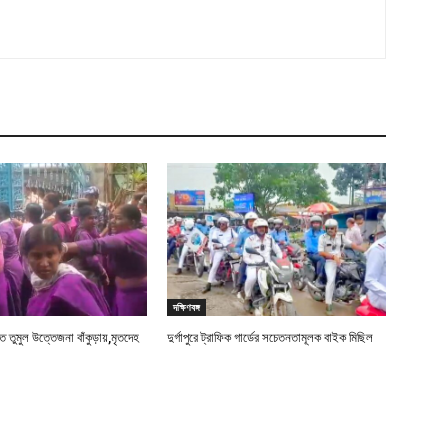
দক্ষিণবঙ্গ
তে তুমুল উত্তেজনা বাঁকুড়ায়,মৃতদেহ
দুর্গাপুরে ট্রাফিক গার্ডের সচেতনতামূলক বাইক মিছিল