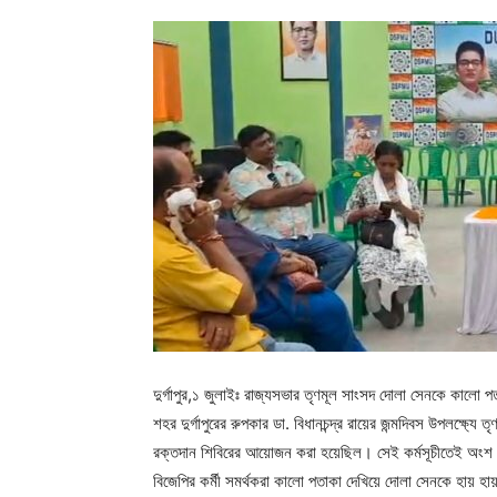
দুর্গাপুর,১ জুলাইঃ রাজ্যসভার তৃণমূল সাংসদ দোলা সেনকে কালো পত
শহর দুর্গাপুরের রুপকার ডা. বিধানচন্দ্র রায়ের জন্মদিবস উপলক্ষ্যে 
রক্তদান শিবিরের আয়োজন করা হয়েছিল। সেই কর্মসূচীতেই অং
বিজেপির কর্মী সমর্থকরা কালো পতাকা দেখিয়ে দোলা সেনকে হায় হ