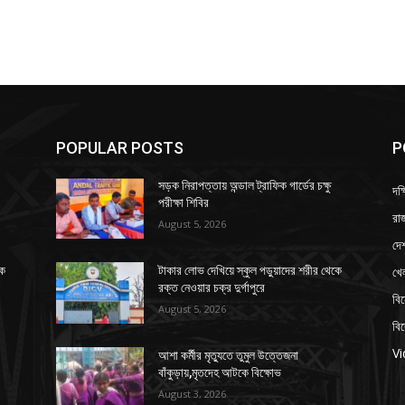
POPULAR POSTS
P
সড়ক নিরাপত্তায় অন্ডাল ট্রাফিক গার্ডের চক্ষু
দক্
পরীক্ষা শিবির
রাজ
August 5, 2026
দে
খে
কে
টাকার লোভ দেখিয়ে স্কুল পড়ুয়াদের শরীর থেকে
রক্ত নেওয়ার চক্র দুর্গাপুরে
বি
August 5, 2026
বি
V
আশা কর্মীর মৃত্যুতে তুমুল উত্তেজনা
বাঁকুড়ায়,মৃতদেহ আটকে বিক্ষোভ
August 3, 2026