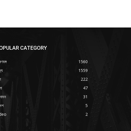
OPULAR CATEGORY
ষিণবঙ্গ
1560
্য
1559
শ
222
লা
47
নোদন
31
দেশ
5
ideo
2