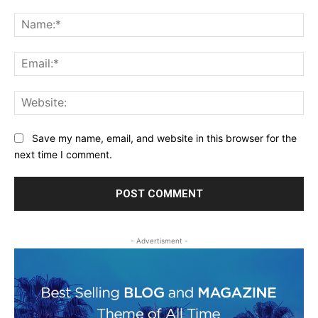
Comment:
Na
Ema
Web
Save my name, email, and website in this browser for the
next time I comment.
- Advertisment -