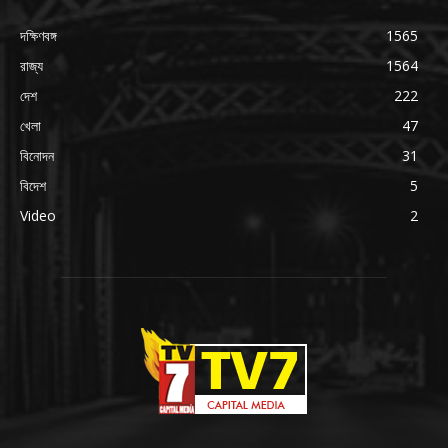
দক্ষিণবঙ্গ
1565
রাজ্য
1564
দেশ
222
খেলা
47
বিনোদন
31
বিদেশ
5
Video
2