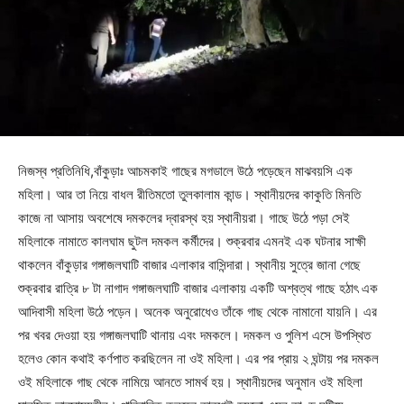
নিজস্ব প্রতিনিধি,বাঁকুড়াঃ আচমকাই গাছের মগডালে উঠে পড়েছেন মাঝবয়সি এক
মহিলা। আর তা নিয়ে বাধল রীতিমতো তুলকালাম কান্ড। স্থানীয়দের কাকুতি মিনতি
কাজে না আসায় অবশেষে দমকলের দ্বারস্থ হয় স্থানীয়রা। গাছে উঠে পড়া সেই
মহিলাকে নামাতে কালঘাম ছুটল দমকল কর্মীদের। শুক্রবার এমনই এক ঘটনার সাক্ষী
থাকলেন বাঁকুড়ার গঙ্গাজলঘাটি বাজার এলাকার বাসিন্দারা। স্থানীয় সুত্রে জানা গেছে
শুক্রবার রাত্রি ৮ টা নাগাদ গঙ্গাজলঘাটি বাজার এলাকায় একটি অশ্বত্থ গাছে হঠাৎ এক
আদিবাসী মহিলা উঠে পড়েন। অনেক অনুরোধেও তাঁকে গাছ থেকে নামানো যায়নি। এর
পর খবর দেওয়া হয় গঙ্গাজলঘাটি থানায় এবং দমকলে। দমকল ও পুলিশ এসে উপস্থিত
হলেও কোন কথাই কর্ণপাত করছিলেন না ওই মহিলা। এর পর প্রায় ২ ঘন্টায় পর দমকল
ওই মহিলাকে গাছ থেকে নামিয়ে আনতে সামর্থ হয়। স্থানীয়দের অনুমান ওই মহিলা