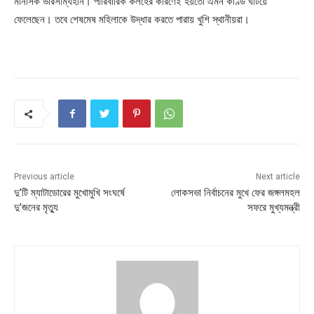
মানসিক ভারসাম্যহীন। পারিবারিক কলহের কারণেই হয়তো এমন কাণ্ড ঘটিয়ে
ফেলেছেন। তবে শেষমেষ মহিলাকে উদ্ধার করতে পারায় খুশি স্থানীয়রা।
Previous article
Next article
দু’টি ম্যাটাডোরের মুখোমুখি সংঘর্ষে
লোকসভা নির্বাচনের মুখে ফের জঙ্গলমহল
দু’জনের মৃত্যু
সফরে মুখ্যমন্ত্রী