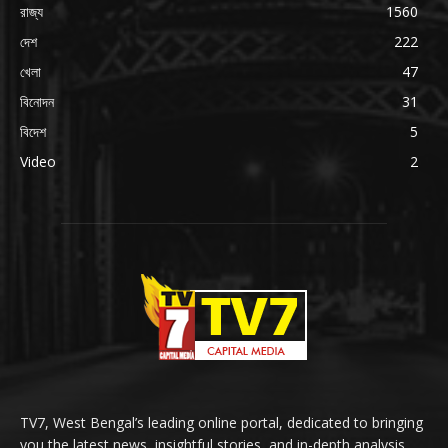
রাজ্য
1560
দেশ
222
খেলা
47
বিনোদন
31
বিদেশ
5
Video
2
TV7, West Bengal’s leading online portal, dedicated to bringing
you the latest news, insightful stories, and in-depth analysis