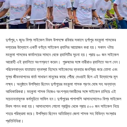
দুর্গাপুর,৭ জুনঃ বিশ্ব সাইকেল দিবস উপলক্ষে রবিবার সকালে দুর্গাপুর মহকুমা শাসকের
দপ্তরের উদ্যোগে একটি বর্ণাঢ্য সাইকেল র‍্যালির আয়োজন করা হয়। সকাল ৭টায়
মহকুমা শাসকের কার্যালয়ের সামনে থেকে র‍্যালিটির সূচনা হয়। প্রায় ৬০ জন সাইকেল
আরোহী এই র‍্যালিতে অংশগ্রহণ করেন। পুরুষদের সঙ্গে নারীরাও র‍্যালিতে অংশ নেন।
পরিবেশবান্ধব যাতায়াত ব্যবস্থা হিসেবে সাইকেলের ব্যবহার জনপ্রিয় করে তোলা এবং
সুস্থ জীবনযাপনের বার্তা সাধারণ মানুষের কাছে পৌঁছে দেওয়াই ছিল এই উদ্যোগের মূল
লক্ষ্য। অনুষ্ঠানে উপস্থিত ছিলেন দুর্গাপুরের মহকুমা শাসক প্রণব ঘোষ সহ অন্যান্য
আধিকারিকরা। মহকুমা শাসক নিজেও অংশগ্রহণকারীদের সঙ্গে সাইকেল চালিয়ে এই
সচেতনতামূলক কর্মসূচিতে সামিল হন। দুর্গাপুরের পাশাপাশি আসানসোলেও বিশ্ব সাইকেল
দিবস পালন করা হয়। আসানসোল পোলো গ্রাউন্ড থেকে প্রায় ৫০০ জন সাইকেল নিয়ে
শহরে পরিক্রমা করে। উপস্থিত ছিলেন অতিরিক্ত জেলা শাসক সহ বিভিন্ন সংস্থার
প্রতিনিধিরা।