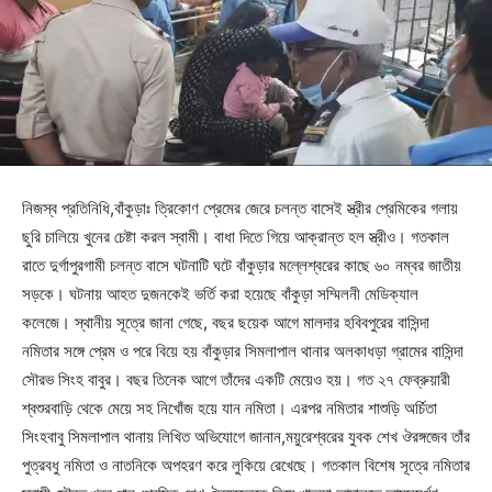
নিজস্ব প্রতিনিধি,বাঁকুড়াঃ ত্রিকোণ প্রেমের জেরে চলন্ত বাসেই স্ত্রীর প্রেমিকের গলায়
ছুরি চালিয়ে খুনের চেষ্টা করল স্বামী। বাধা দিতে গিয়ে আক্রান্ত হল স্ত্রীও। গতকাল
রাতে দুর্গাপুরগামী চলন্ত বাসে ঘটনাটি ঘটে বাঁকুড়ার মল্লেশ্বরের কাছে ৬০ নম্বর জাতীয়
সড়কে। ঘটনায় আহত দুজনকেই ভর্তি করা হয়েছে বাঁকুড়া সম্মিলনী মেডিক্যাল
কলেজে। স্থানীয় সূত্রে জানা গেছে, বছর ছয়েক আগে মালদার হবিবপুরের বাসিন্দা
নমিতার সঙ্গে প্রেম ও পরে বিয়ে হয় বাঁকুড়ার সিমলাপাল থানার অলকাধড়া গ্রামের বাসিন্দা
সৌরভ সিংহ বাবুর। বছর তিনেক আগে তাঁদের একটি মেয়েও হয়। গত ২৭ ফেব্রুয়ারী
শ্বশুরবাড়ি থেকে মেয়ে সহ নিখোঁজ হয়ে যান নমিতা। এরপর নমিতার শাশুড়ি অর্চিতা
সিংহবাবু সিমলাপাল থানায় লিখিত অভিযোগে জানান,ময়ুরেশ্বরের যুবক শেখ ঔরঙ্গজেব তাঁর
পুত্রবধু নমিতা ও নাতনিকে অপহরণ করে লুকিয়ে রেখেছে। গতকাল বিশেষ সূত্রে নমিতার