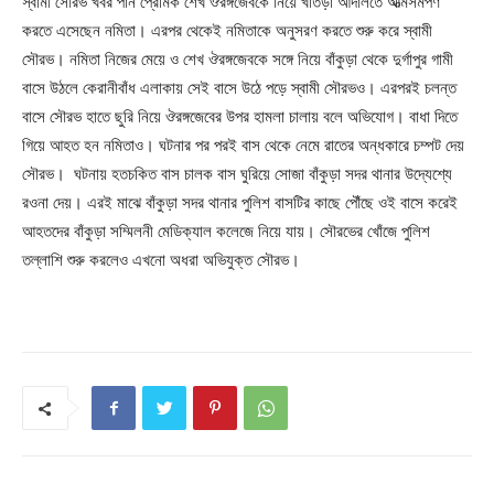
স্বামী সৌরভ খবর পান প্রেমিক শেখ ঔরঙ্গজেবকে নিয়ে খাতড়া আদালতে আত্মসমর্পণ
করতে এসেছেন নমিতা। এরপর থেকেই নমিতাকে অনুসরণ করতে শুরু করে স্বামী
সৌরভ। নমিতা নিজের মেয়ে ও শেখ ঔরঙ্গজেবকে সঙ্গে নিয়ে বাঁকুড়া থেকে দুর্গাপুর গামী
বাসে উঠলে কেরানীবাঁধ এলাকায় সেই বাসে উঠে পড়ে স্বামী সৌরভও। এরপরই চলন্ত
বাসে সৌরভ হাতে ছুরি নিয়ে ঔরঙ্গজেবের উপর হামলা চালায় বলে অভিযোগ। বাধা দিতে
গিয়ে আহত হন নমিতাও। ঘটনার পর পরই বাস থেকে নেমে রাতের অন্ধকারে চম্পট দেয়
সৌরভ। ঘটনায় হতচকিত বাস চালক বাস ঘুরিয়ে সোজা বাঁকুড়া সদর থানার উদ্যেশ্যে
রওনা দেয়। এরই মাঝে বাঁকুড়া সদর থানার পুলিশ বাসটির কাছে পৌঁছে ওই বাসে করেই
আহতদের বাঁকুড়া সম্মিলনী মেডিক্যাল কলেজে নিয়ে যায়। সৌরভের খোঁজে পুলিশ
তল্লাশি শুরু করলেও এখনো অধরা অভিযুক্ত সৌরভ।