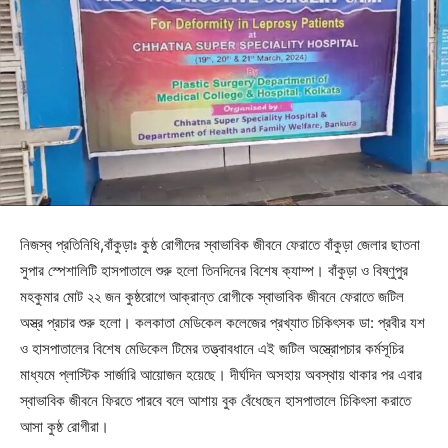
নিজস্ব প্রতিনিধি,বাঁকুড়াঃ কুষ্ঠ রোগীদের স্বাভাবিক জীবনে ফেরাতে বাঁকুড়া জেলার ছাতনা
সুপার স্পেশালিটি হাসপাতালে শুরু হলো তিনদিনের বিশেষ ক্যাম্প। বাঁকুড়া ও বিষ্ণুপুর
মহকুমার মোট ২২ জন কুষ্ঠরোগে আক্রান্ত রোগীকে স্বাভাবিক জীবনে ফেরাতে জটিল
অস্ত্র প্রচার শুরু হলো। কলকাতা মেডিকেল কলেজের প্রখ্যাত চিকিৎসক ডা: প্রবীর যশ
ও হাসপাতালের বিশেষ মেডিকেল টিমের তত্ত্বাবধানে এই জটিল অস্ত্রোপচার কর্মসূচির
মাধ্যমে প্লাস্টিক সার্জারি আয়োজন হয়েছে। দীর্ঘদিন অসহায় অবস্থায় থাকার পর এবার
স্বাভাবিক জীবনে ফিরতে পারবে বলে আশায় বুক বেঁধেছেন হাসপাতালে চিকিৎসা করাতে
আসা কুষ্ঠ রোগীরা।