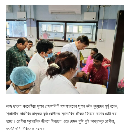
আজ ছাতনা সরবেড়িয়া সুপার স্পেশালিটি হাসপাতালের সুপার ডক্টর বুদ্ধদেব মুর্মু বলেন,
‘প্লাস্টিক সার্জারির মাধ্যমে কুষ্ঠ রোগীদের স্বাভাবিক জীবনে ফিরিয়ে আনার চেষ্টা করা
হচ্ছে। রোগীরা স্বাভাবিক জীবনে ফিরছেন এতে যেমন খুশি কুষ্ট আক্রান্ত রোগীরা,
তেমনি খুশি চিকিৎসক মহল ও।