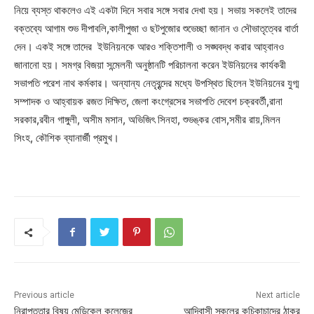
নিয়ে ব্যস্ত থাকলেও এই একটা দিনে সবার সঙ্গে সবার দেখা হয়। সভায় সকলেই তাদের
বক্তব্যে আগাম শুভ দীপাবলি,কালীপুজা ও ছটপুজোর শুভেচ্ছা জানান ও সৌভাতৃত্বের বার্তা
দেন। একই সঙ্গে তাদের ইউনিয়নকে আরও শক্তিশালী ও সঙ্ঘবদ্ধ করার আহ্বানও
জানানো হয়। সমগ্র বিজয়া সন্মেলনী অনুষ্ঠানটি পরিচালনা করেন ইউনিয়নের কার্যকরী
সভাপতি পরেশ নাথ কর্মকার। অন্যান্য নেতৃবৃন্দের মধ্যে উপস্থিত ছিলেন ইউনিয়নের যুগ্ম
সম্পাদক ও আহ্বায়ক রজত দিক্ষিত, জেলা কংগ্রেসের সভাপতি দেবেশ চক্রবর্তী,রানা
সরকার,রবীন গাঙ্গুলী, অসীম মসান, অভিজিৎ সিনহা, শুভঙ্কর বোস,সমীর রায়,মিলন
সিংহ, কৌশিক ব্যানার্জী প্রমুখ।
Previous article
Next article
নিরাপত্তার বিষয় মেডিকেল কলেজের
আদিবাসী স্কুলের কচিকাচাদের ঠাকুর