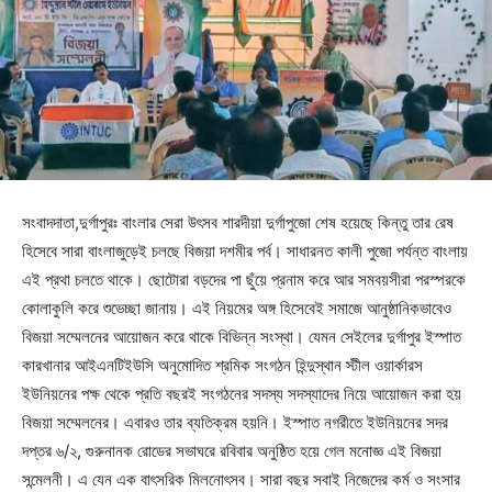
সংবাদদাতা,দুর্গাপুরঃ বাংলার সেরা উৎসব শারদীয়া দুর্গাপুজো শেষ হয়েছে কিন্তু তার রেষ
হিসেবে সারা বাংলাজুড়েই চলছে বিজয়া দশমীর পর্ব। সাধারনত কালী পুজো পর্যন্ত বাংলায়
এই প্রথা চলতে থাকে। ছোটোরা বড়দের পা ছুঁয়ে প্রনাম করে আর সমবয়সীরা পরস্পরকে
কোলাকুলি করে শুভেচ্ছা জানায়। এই নিয়মের অঙ্গ হিসেবেই সমাজে আনুষ্ঠানিকভাবেও
বিজয়া সম্মেলনের আয়োজন করে থাকে বিভিন্ন সংস্থা। যেমন সেইলের দুর্গাপুর ইস্পাত
কারখানার আইএনটিইউসি অনুমোদিত শ্রমিক সংগঠন হিন্দুস্থান স্টীল ওয়ার্কারস
ইউনিয়নের পক্ষ থেকে প্রতি বছরই সংগঠনের সদস্য সদস্যাদের নিয়ে আয়োজন করা হয়
বিজয়া সম্মেলনের। এবারও তার ব্যতিক্রম হয়নি। ইস্পাত নগরীতে ইউনিয়নের সদর
দপ্তর ৬/২, গুরুনানক রোডের সভাঘরে রবিবার অনুষ্ঠিত হয়ে গেল মনোজ্ঞ এই বিজয়া
সন্মেলনী। এ যেন এক বাৎসরিক মিলনোৎসব। সারা বছর সবাই নিজেদের কর্ম ও সংসার