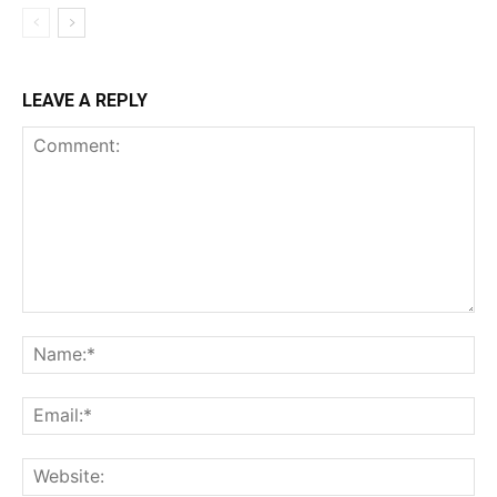
LEAVE A REPLY
Comment:
Na
Ema
Web