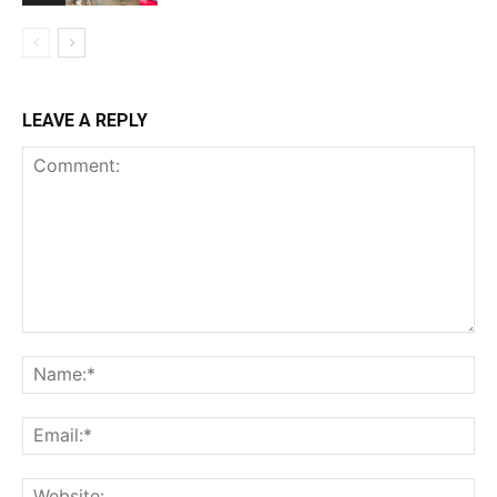
LEAVE A REPLY
Comment:
Na
Ema
Web