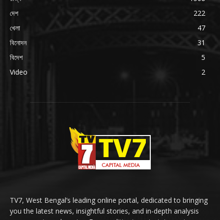
দেশ
222
খেলা
47
বিনোদন
31
বিদেশ
5
Video
2
TV7, West Bengal’s leading online portal, dedicated to bringing
you the latest news, insightful stories, and in-depth analysis