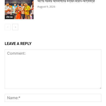
আগের সরকার আদিবাসীদের উন্নয়ন করেনি-অগ্নিমিত্রা
August 9, 2026
দক্ষিণবঙ্গ
LEAVE A REPLY
Comment:
Na