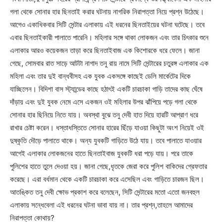
গলা থেকে সোনার হার ছিনতাই করার ঘটনায় নাগরিক নিরাপত্তা নিয়ে প্রশ্ন উঠেছে।
আগেও একাধিকবার সিটি সেন্টার এলাকায় এই ধরনের ছিনতাইয়ের ঘটনা ঘটেছে। তবে
এবার ছিনতাইকারী পালাতে পারেনি। মহিলার সঙ্গে থাকা লোকজন এবং তার চিৎকার শুনে
এলাকার আরও কয়েকজন তাড়া করে ছিনতাইবাজ এক কিশোরকে ধরে ফেলে। জানা
গেছে, সোমবার রাত সাড়ে আটটা নাগাদ তনু রায় নামে সিটি সেন্টারের চতুরঙ্গ এলাকার এক
মহিলা এবং তার দুই বান্ধবীসহ এক যুবক একসঙ্গে কাছেই ডেলি মার্কেটের দিকে
যাচ্ছিলেন। বিদিশা বাস স্ট্যান্ডের কাছে হঠাৎই একটি চারচাকা গাড়ি তাদের কাছ ঘেঁষে
দাঁড়ায় এবং দুই যুবক নেমে এসে একজন ওই মহিলার উপর ঝাঁপিয়ে পড়ে গলা থেকে
সোনার হার ছিনিয়ে নিতে যায়। অবস্থা বুঝে তনু দেবী হাত দিয়ে হারটি আপ্রাণ ধরে
রাখার চেষ্টা করেন। ধস্তাধস্তিতে সোনার হারের ছিঁড়ে যাওয়া কিছুটা অংশ নিয়েই ওই
দুষ্কৃতি দৌড়ে পালাতে থাকে। অন্য যুবকটি গাড়িতে উঠে যায়। তবে পালাতে যাওয়ার
আগেই এলাকার লোকজনের হাতে ছিনতাইবাজ যুবকটি ধরা পড়ে যায়। পরে তাকে
পুলিশের হাতে তুলে দেওয়া হয়। জানা গেছে,ধৃতকে জেরা করে পুলিশ বাকিদের গ্রেফতার
করেছে। এরা বর্ধমান থেকে একটি চারচাকা করে এসেছিল এবং গাড়িতে চারজন ছিল।
আতঙ্কিত তনু দেবী ক্ষোভ প্রকাশ করে বলেছেন, সিটি সেন্টারের মতো এতো জনবহুল
এলাকায় সন্ধেবেলা এই ধরনের ঘটনা ভাবা যায় না। তার প্রশ্ন,তাহলে আমাদের
নিরাপত্তা কোথায়?