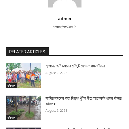
admin
https://tv7.co.in
RELATED ARTICLES
শ্মশানের জমি দখলের চেষ্টা,বিক্ষোভ গ্রামবাসীদের
August 9, 2026
দক্ষিণবঙ্গ
জাতীয় সড়কের ধারে বিদ্যুৎ খুঁটির নীচে আচমকাই ধসের ঘটনায়
আতঙ্ক
August 9, 2026
দক্ষিণবঙ্গ