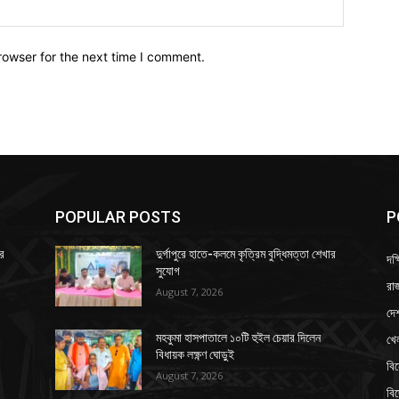
Website:
rowser for the next time I comment.
POPULAR POSTS
P
ার
দুর্গাপুরে হাতে-কলমে কৃত্রিম বুদ্ধিমত্তা শেখার
দক্
সুযোগ
রাজ
August 7, 2026
দে
খে
মহকুমা হাসপাতালে ১০টি হুইল চেয়ার দিলেন
বিধায়ক লক্ষ্ণণ ঘোড়ুই
বি
August 7, 2026
বি