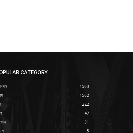
OPULAR CATEGORY
ষিণবঙ্গ
1563
্য
1562
শ
222
লা
47
নোদন
31
দেশ
5