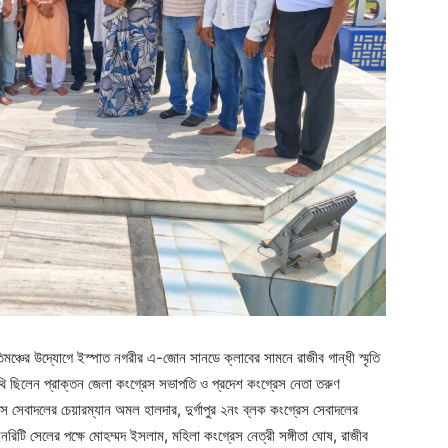
ৃতিমঞ্চের উদ্যোগে ইস্পাত নগরীর এ-জোন সানডে ক্লাবের সামনে রাজীব গান্ধী স্মৃতি
তিথি ছিলেন প্রাক্তন জেলা কংগ্রেস সভাপতি ও প্রদেশ কংগ্রেস নেতা তরুণ
রেস সেবাদলের চেয়ারম্যান অমল হালদার, দুর্গাপুর ২নং ব্লক কংগ্রেস সেবাদলের
নরিটি সেলের পক্ষে মোহম্মদ ইসলাম, মহিলা কংগ্রেস নেত্রী সঙ্গীতা ঘোষ, রাজীব