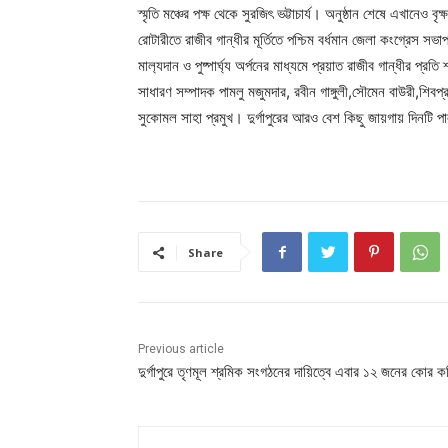
স্মৃতি মঞ্চের পক্ষ থেকে সুরজিৎ ভট্টাচার্য। অনুষ্ঠান শেষে এখানেও 
রোটারীতে রাজীব গান্ধীর মূর্তিতে পশ্চিম বর্ধমান জেলা কংগ্রেস সভ
মাল‍্যদান ও পুষ্পার্ঘ‍্য অর্পনের মাধ্যমে প্রয়াত রাজীব গান্ধীর প
সাধারণ সম্পাদক পামলু মজুমদার, রবীন গাঙ্গুলী,সৌমেন বাউরী,শিবপ্র
সুকোমল সাহা প্রমুখ। দুর্গাপুরের আরও বেশ কিছু জায়গায় দিনটি প
Share
Previous article
দুর্গাপুরে তৃণমূল শ্রমিক সংগঠনের দায়িত্বে এবার ১২ জনের কোর ক