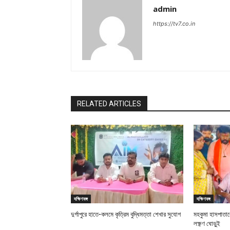
admin
https://tv7.co.in
RELATED ARTICLES
দক্ষিণবঙ্গ
দক্ষিণবঙ্গ
দুর্গাপুরে হাতে-কলমে কৃত্রিম বুদ্ধিমত্তা শেখার সুযোগ
মহকুমা হাসপাতালে
লক্ষ্ণণ ঘোড়ুই