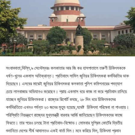
সংবাদদাতা,দিল্লি,৯ সেপ্টেম্বরঃ কলকাতার আর জি কর হাসপাতালে তরুণী চিকিৎসককে
ধর্ষণ-খুনের একমাস অতিক্রান্ত। প্রতিবাদে সামিল জুনিয়র চিকিৎসকরা কর্মবিরতির ডাক
দিয়েছেন। এসবের মাঝেই জুনিয়র চিকিৎসকরা কলকাতা পুলিশ কমিশনারের পদত্যাগ
চেয়ে লালবাজার অভিযানও করেছেন। প্রায় একমাস ধরে কাজ না করে প্রতিবাদ চালিয়ে
যাচ্ছেন জুনিয়র চিকিৎসকরা। রাজ্যের রিপোর্ট বলছে, ২৮ দিন ধরে চিকিৎসকদের
কর্মবিরতিতে এখনও পর্যন্ত ২৩ জনের মৃত্যু হয়েছে,যথেষ্ট চিকিৎসা পরিষেবা না পাওয়ায়।
পরিস্থিতি নিয়ন্ত্রণে রাজ্যের মুখ্যমন্ত্রী বারবার আর্জি জানিয়েছেন চিকিৎসকদের কাজে
ফিরতে। তার পরেও চলছে টানা প্রতিবাদ-বিক্ষোভ। সোমবার সুপ্রিম কোর্টের দ্বিতীয়
শুনানিতে দেশের শীর্ষ আদালতও একই বার্তা দিল। মনে করিয়ে দিল, চিকিৎসা প্রদান