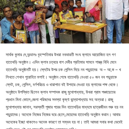
সার্থক কুমার দে,অন্ডালঃ বৃহস্পতিবার উখরা নবভারতী সংঘ ক্লাবে আয়োজিত হল গণ
হাতেখড়ি অনুষ্ঠান। এদিন ক্লাব চত্বরে বাগ দেবীর প্রতিমার সামনে শাস্ত্র বিধি মেনে
হাতেখড়ি অনুষ্ঠানটি হয়। স্লেটের উপর চক পেন্সিল দিয়ে নব পড়ুয়াদের অ – আ,ক – খ
লিখতে শেখান পুরোহিত মশাই‌। অনুষ্ঠান শেষে হাতেখড়ি নেওয়া ৫০ জন নব পড়ুয়াকে
স্লেট, চক, পেন্সিল, বর্ণপরিচয় ও ধারাপাত বই উপহার দেওয়া হয় ক্লাবের পক্ষ থেকে।
অনুষ্ঠানে উপস্থিত ছিলেন ক্লাব সম্পাদক রাজু মুখোপাধ্যায়, উখরা গ্রাম পঞ্চায়েতের
প্রধান মিনা কোলে,জেলা পরিষদের সদস্যা কৃষ্ণা বন্দ্যোপাধ্যায় সহ অন্যরা। রাজু
মুখোপাধ্যায় জানান, সরস্বতী পূজার পরের দিন হাতেখড়ির মাধ্যমে ছাত্রজীবন শুরু হয় নব
পড়ুয়াদের। অনেকে নিজের নিজের ঘরে ছেলে,মেয়েদের হাতেখড়ি অনুষ্ঠান করান। আবার
অনেকের ইচ্ছা থাকলেও অনেক কারণে তা সম্ভব হয় না। তাই আমরা সবার কথা ভেবেই