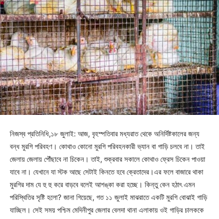
নিজস্ব প্রতিনিধি,১৮ জুলাই: আজ, বৃহস্পতিবার মধ্যরাত থেকে অনির্দিষ্টকালের জন্য
বন্ধ মুরগি পরিবহণ। কোথাও কোনো মুরগি পরিবহনকারী ভ্যান বা গাড়ি চলবে না। তাই
জেলায় জেলায় পৌঁছাবে না চিকেন। তাই, শুক্রবার সকালে কোথাও ফ্রেস চিকেন পাওয়া
যাবে না। যেখানে যা স্টক আছে সেটাই কিনতে হবে ক্রেতাদের।এর ফলে বাজারে থাকা
মুরগির দাম যে হু হু করে বাড়বে বলেই আশঙ্কা করা হচ্ছে। কিন্তু কেন হঠাৎ এমন
পরিস্থিতির সৃষ্টি হলো? জানা গিয়েছে, গত ১১ জুলাই মাঝরাতে একটি মুরগি বোঝাই গাড়ি
যাচ্ছিল। সেই সময় পশ্চিম মেদিনীপুর জেলার বেলদা থানা এলাকায় ওই গাড়ির চালককে