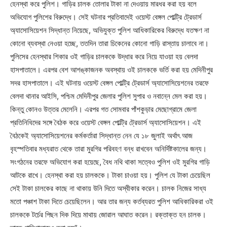
হেনস্থা করে পুলিশ। গাড়ির চালক তোলার টাকা না দেওয়ায় মারধর করা হয় বলে
অভিযোগ পুলিশের বিরুদ্ধে। সেই ঘটনার প্রতিবাদেই ওয়েস্ট বেঙ্গল পোল্ট্রি ট্রেডার্স
অ্যাসোসিয়েশন সিদ্ধান্ত নিয়েছে, অভিযুক্ত পুলিশ আধিকারিকের বিরুদ্ধে যতক্ষণ না
কোনো ব্যবস্থা নেওয়া হচ্ছে, ততদিন তারা চিকেনের কোনো গাড়ি রাস্তায় চালাবে না।
পুলিসের হেনস্থার শিকার ওই গাড়ির চালককে উদ্ধার করে নিয়ে যাওয়া হয় বেলদা
হাসপাতালে। এরপর বেশ আশঙ্কাজনক অবস্থায় ওই চালককে ভর্তি করা হয় মেদিনীপুর
সদর হাসপাতালে। এই ঘটনায় ওয়েস্ট বেঙ্গল পোল্ট্রি ট্রেডার্স অ্যাসোসিয়েশনের তরফে
বেলদা থানার আইসি, পশ্চিম মেদিনীপুর জেলার পুলিশ সুপার ও নবান্নে মেল করা হয়।
কিন্তু কোনও উত্তর মেলেনি। এরপর গত সোমবার পাঁশকুড়ার মেছোগ্রামে জেলা
প্রতিনিধিদের সঙ্গে বৈঠক করে ওয়েস্ট বেঙ্গল পোল্ট্রি ট্রেডার্স অ্যাসোসিয়েশন। এই
বৈঠকেই অ্যাসোসিয়েশনের কর্মকর্তারা সিদ্ধান্ত নেন যে ১৮ জুলাই অর্থাৎ আজ
বৃহস্পতিবার মধ্যরাত থেকে তারা মুরগির পরিবহণ বন্ধ রাখবেন অনির্দিষ্টকালের জন্য।
সংগঠনের তরফে অভিযোগ করা হয়েছে, বৈধ নথি থাকা সত্বেও পুলিশ ওই মুরগির গাড়ি
আটকে রাখে। হেনস্থা করা হয় চালককে। টাকা চাওয়া হয়। পুলিশ যে টাকা চেয়েছিল
সেই টাকা চালকের কাছে না থাকায় উনি দিতে অস্বীকার করেন। চালক নিজের সাধ্য
মতো পঞ্চাশ টাকা দিতে চেয়েছিলেন। আর তার জন্য কর্তব্যরত পুলিশ আধিকারিকরা ওই
চালককে টর্চের পিছন দিক দিয়ে মাথায় জোরাল আঘাত করেন। রক্তাক্ত হন চালক।