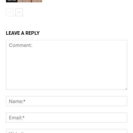
LEAVE A REPLY
Comment:
Na
Ema
Web