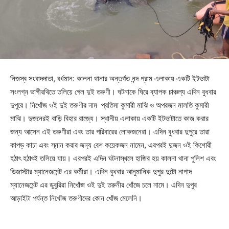
নিজস্ব সংবাদদাতা, বর্ধমান: কালনা থানার অন্তর্গত নন্দ গ্রাম এলাকায় একটি ইটভাটা
সংলগ্ন ভাগীরথিতে তলিয়ে গেল দুই তরুণী। ঘটনাকে ঘিরে ব্যাপক চাঞ্চল্য এদিন বুধবার
দুপুরে। নিখোঁজ ওই দুই তরুণীর নাম প্রতিমা কুমারী মাঝি ও অপরজন মালতি কুমারী
মাঝি। দুজনেরই বাড়ি বিহার রাজ্যে। স্থানীয় এলাকায় একটি ইটভাটাতে কাজ করার
জন্য আসেন এই তরুণীরা এবং তার পরিবারের লোকজনেরা। এদিন বুধবার দুপুরে তারা
কাপড় কাচা এবং স্নান করার জন্য বেশ কয়েকজন নামেন, এরপরই দুজন ওই কিশোরী
হঠাৎ হঠাৎই তলিয়ে যায়। এরপরই এদিন ঘটনাস্থলে হাজির হয় কালনা থানা পুলিশ এবং
ডিজাস্টার ম্যানেজমেন্ট এর কর্মীরা। এদিন বুধবার আনুমানিক দুপুর দুটো নাগাদ
ম্যানেজমেন্ট এর ডুবুরিরা নিখোঁজ ওই দুই তরুনীর খোঁজে চলে নামে। এদিন দুপুর
আড়াইটা পর্যন্ত নিখোঁজ তরুণীদের কোন খোঁজ মেলেনি।