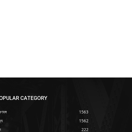
OPULAR CATEGORY
ষিণবঙ্গ
1563
্য
1562
শ
222