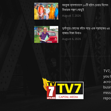
মহকুমা হাসপাতালে ১০টি হুইল চেয়ার দিলেন
বিধায়ক লক্ষ্ণণ ঘোড়ুই
August 7, 2026
দুর্গাপুরে ফোনের ফাঁদে পড়ে এক গ্রাহকের ৬৪
হাজার টাকা উধাও
August 6, 2026
TV7,
you 
acro
busi
miss
repor