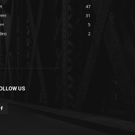
লা
47
নোদন
31
দেশ
5
ideo
2
OLLOW US