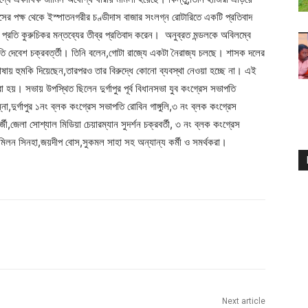
্রেসের পক্ষ থেকে ইস্পাতনগরীর চণ্ডীদাস বাজার সংলগ্ন রোটারিতে একটি প্রতিবাদ
র প্রতি কুরুচিকর মন্তব্যের তীব্র প্রতিবাদ করেন। অনুব্রত মন্ডলকে অবিলম্বে
ভাপতি দেবেশ চক্রবর্ত্তী। তিনি বলেন,গোটা রাজ্যে একটা নৈরাজ্য চলছে। শাসক দলের
ভাষায় হুমকি দিয়েছেন,তারপরও তার বিরুদ্ধে কোনো ব্যবস্থা নেওয়া হচ্ছে না। এই
হয়। সভায় উপস্থিত ছিলেন দুর্গাপুর পূর্ব বিধানসভা যুব কংগ্রেস সভাপতি
,দুর্গাপুর ১নং ব্লক কংগ্রেস সভাপতি রোবিন গাঙ্গুলি,৩ নং ব্লক কংগ্রেস
্জী,জেলা সোশ্যাল মিডিয়া চেয়ারম্যান সুদর্শন চক্রবর্তী, ৩ নং ব্লক কংগ্রেস
য,মিলন সিনহা,জয়দীপ বোস,সুকমল সাহা সহ অন্যান্য কর্মী ও সমর্থকরা।
Next article